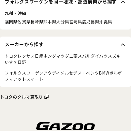
フォルクスワーゲンを同一地域・都道府県から探す
九州・沖縄
福岡県
佐賀県
長崎県
熊本県
大分県
宮崎県
鹿児島県
沖縄県
メーカーから探す
トヨタ
レクサス
日産
ホンダ
マツダ
三菱
スバル
ダイハツ
スズキ
いすゞ
日野
フォルクスワーゲン
アウディ
メルセデス・ベンツ
BMW
ボルボ
フィアット
スマート
トヨタのクルマ買取り