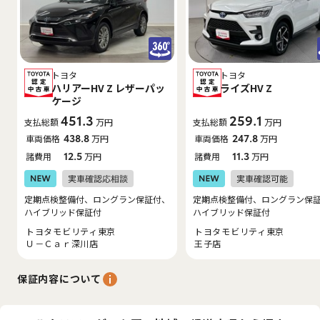
トヨタ
トヨタ
ハリアーHV Z レザーパッ
ライズHV Z
ケージ
451.3
259.1
支払総額
万円
支払総額
万円
車両価格
438.8
万円
車両価格
247.8
万円
諸費用
12.5
万円
諸費用
11.3
万円
定期点検整備付、ロングラン保証付、
定期点検整備付、ロングラン保
ハイブリッド保証付
ハイブリッド保証付
トヨタモビリティ東京
トヨタモビリティ東京
Ｕ－Ｃａｒ深川店
王子店
保証内容について