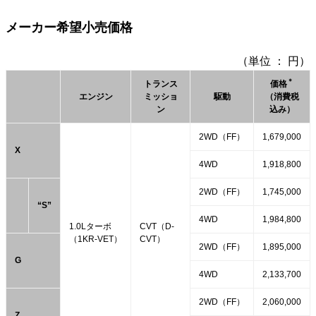
メーカー希望小売価格
（単位 ： 円）
＊
トランス
価格
エンジン
ミッショ
駆動
（消費税
ン
込み）
2WD（FF）
1,679,000
X
4WD
1,918,800
2WD（FF）
1,745,000
“S”
4WD
1,984,800
1.0Lターボ
CVT（D-
（1KR-VET）
CVT）
2WD（FF）
1,895,000
G
4WD
2,133,700
2WD（FF）
2,060,000
Z