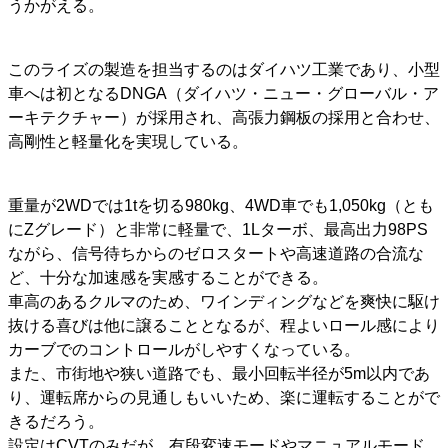
うかがえる。
このライズの製造を担当するのはダイハツ工業であり、小型
車へは初となるDNGA（ダイハツ・ニュー・グローバル・ア
ーキテクチャー）が採用され、高張力鋼板の採用と合わせ、
高剛性と軽量化を実現している。
重量が2WDでは1tを切る980kg、4WD車でも1,050kg（とも
にZグレード）と非常に軽量で、1Lターボ、最高出力98PS
ながら、信号待ちからのゼロスタートや高速道路の合流な
ど、十分な加速感を実感することができる。
車高のあるクルマのため、ワインディングなどを爽快に駆け
抜ける喜びは他に譲ることとなるが、程よいロール感により
カーブでのコントロールがしやすくなっている。
また、市街地や狭い道路でも、最小回転半径が5m以内であ
り、運転席からの見通しもいいため、楽に運転することがで
きるだろう。
設定はCVTのみだが、有段変速モードやマニュアルモード