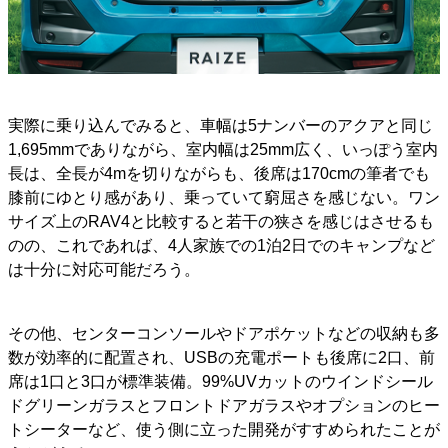
実際に乗り込んでみると、車幅は5ナンバーのアクアと同じ
1,695mmでありながら、室内幅は25mm広く、いっぽう室内
長は、全長が4mを切りながらも、後席は170cmの筆者でも
膝前にゆとり感があり、乗っていて窮屈さを感じない。ワン
サイズ上のRAV4と比較すると若干の狭さを感じはさせるも
のの、これであれば、4人家族での1泊2日でのキャンプなど
は十分に対応可能だろう。
その他、センターコンソールやドアポケットなどの収納も多
数が効率的に配置され、USBの充電ポートも後席に2口、前
席は1口と3口が標準装備。99%UVカットのウインドシール
ドグリーンガラスとフロントドアガラスやオプションのヒー
トシーターなど、使う側に立った開発がすすめられたことが