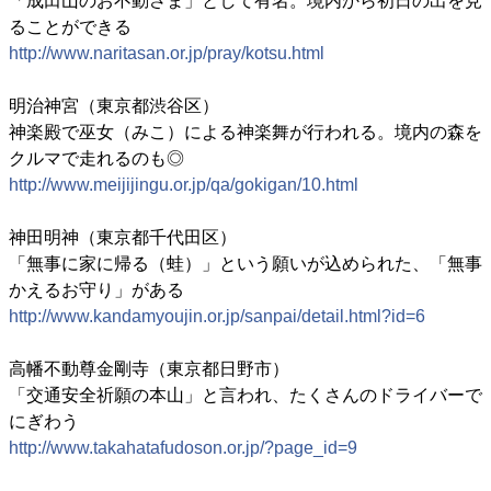
「成田山のお不動さま」として有名。境内から初日の出を見
ることができる
http://www.naritasan.or.jp/pray/kotsu.html
明治神宮（東京都渋谷区）
神楽殿で巫女（みこ）による神楽舞が行われる。境内の森を
クルマで走れるのも◎
http://www.meijijingu.or.jp/qa/gokigan/10.html
神田明神（東京都千代田区）
「無事に家に帰る（蛙）」という願いが込められた、「無事
かえるお守り」がある
http://www.kandamyoujin.or.jp/sanpai/detail.html?id=6
高幡不動尊金剛寺（東京都日野市）
「交通安全祈願の本山」と言われ、たくさんのドライバーで
にぎわう
http://www.takahatafudoson.or.jp/?page_id=9