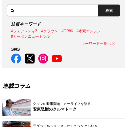
検索
注目キーワード
#フェアレディZ
#クラウン
#GR86
#水素エンジン
#カーボンニュートラル
キーワード一覧へ >>
SNS
連載コラム
クルマの時事問題、カーライフを語る
安東弘樹のクルマトーク
元ダカールラリーストにしてランクル好き