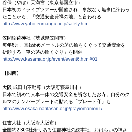
谷保（やぼ）天満宮（東京都国立市）
日本初のドライブツアーが開催され、事故なく無事に終わっ
たことから、「交通安全発祥の地」と言われる
http://www.yabotenmangu.or.jp/safety.html
笠間稲荷神社（茨城県笠間市）
毎年6月、直径約6メートルの茅の輪をくぐって交通安全を
祈願する「車の茅の輪くぐり」を開催
http://www.kasama.or.jp/event/event6.html#01
【関西】
大阪 成田山不動尊（大阪府寝屋川市）
日本で初めて人車一体の交通安全を祈念したお寺。自分のク
ルマのナンバープレートに貼れる「プレート守」も
http://www.osaka-naritasan.or.jp/pray/omamori1/
住吉大社（大阪府大阪市）
全国約2,300社余りある住吉神社の総本社。おはらいの神さ