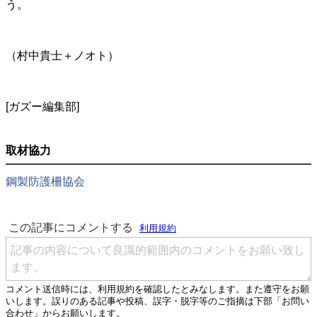
う。
（村中貴士＋ノオト）
[ガズー編集部]
取材協力
鋼製防護柵協会