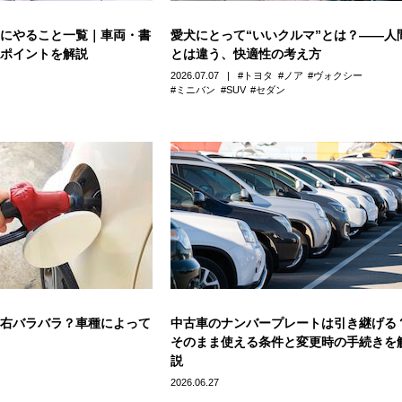
にやること一覧｜車両・書
愛犬にとって“いいクルマ”とは？――人
ポイントを解説
とは違う、快適性の考え方
2026.07.07
トヨタ
ノア
ヴォクシー
ミニバン
SUV
セダン
右バラバラ？車種によって
中古車のナンバープレートは引き継げる
そのまま使える条件と変更時の手続きを
説
2026.06.27