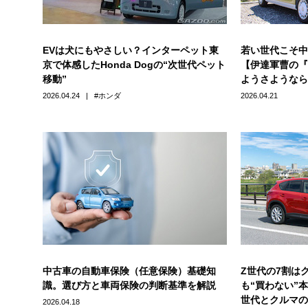
EVは犬にもやさしい？インターペット東
若い世代こそ中
京で体感したHonda Dogの“次世代ペット
【伊達軍曹の『
移動”
ようさようなら
2026.04.24
ホンダ
2026.04.21
中古車の自動車保険（任意保険）基礎知
Z世代の7割は
識。選び方と車両保険の判断基準を解説
も“買わない”
世代とクルマの
2026.04.18