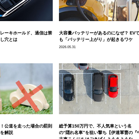
レーキホールド、過信は禁
大容量バッテリーがあるのになぜ？ EV
し穴とは
も「バッテリー上がり」が起きるワケ
2026.05.31
！公道を走った場合の罰則
総予算150万円で、不人気車という名
を解説
の“隠れ名車”を狙い撃ち【伊達軍曹の『
古車こんにちはごきげんようさような