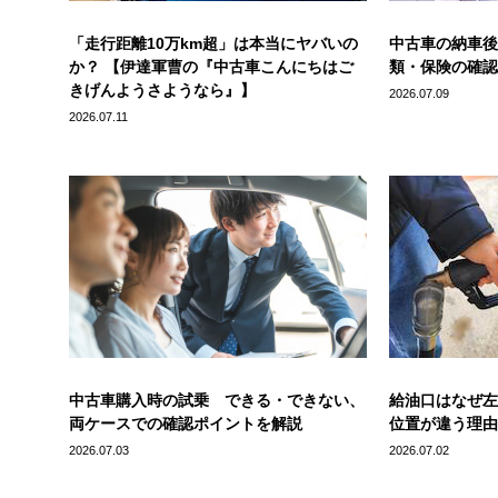
「走行距離10万km超」は本当にヤバいの
中古車の納車後
か？ 【伊達軍曹の『中古車こんにちはご
類・保険の確認
きげんようさようなら』】
2026.07.09
2026.07.11
中古車購入時の試乗 できる・できない、
給油口はなぜ左
両ケースでの確認ポイントを解説
位置が違う理由
2026.07.03
2026.07.02