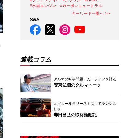
#水素エンジン
#カーボンニュートラル
キーワード一覧へ >>
SNS
気
連載コラム
クルマの時事問題、カーライフを語る
安東弘樹のクルマトーク
元ダカールラリーストにしてランクル
好き
寺田昌弘の取材活動記