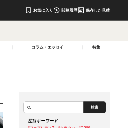
お気に入り
閲覧履歴
保存した見積
コラム・エッセイ
特集
検索
注目キーワード
#フェアレディZ
#クラウン
#GR86