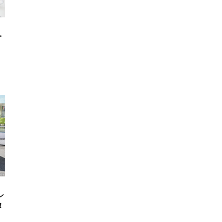
・
ン
！