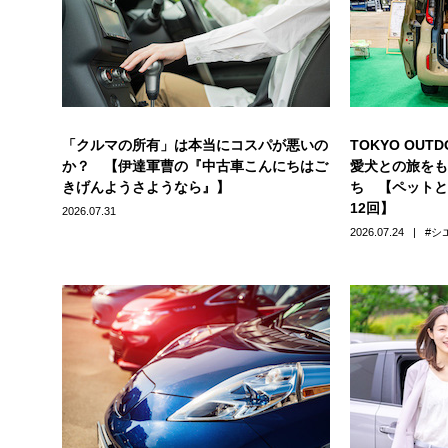
「クルマの所有」は本当にコスパが悪いの
TOKYO OUT
か？ 【伊達軍曹の『中古車こんにちはご
愛犬との旅をも
きげんようさようなら』】
ち 【ペットと
12回】
2026.07.31
2026.07.24
シ