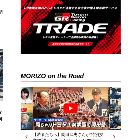
間
MORIZO on the Road
？
解
【若者たちへ】岡田武史さんが“特別授