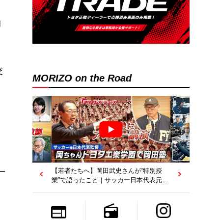
月
交
MORIZO on the Road
【若者たちへ】岡田武史さんが“特別授
業”で語ったこと｜サッカー日本代表元監
督｜トヨタイムズニュース