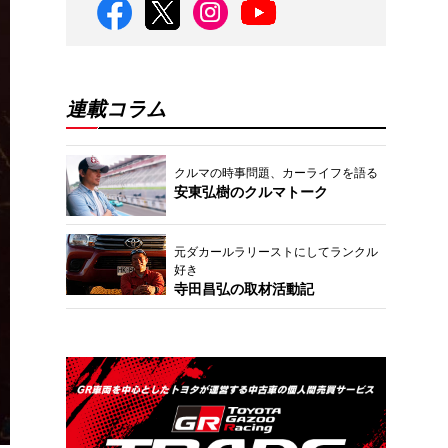
連載コラム
クルマの時事問題、カーライフを語る
安東弘樹のクルマトーク
元ダカールラリーストにしてランクル
好き
寺田昌弘の取材活動記