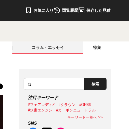
お気に入り
閲覧履歴
保存した見積
コラム・エッセイ
特集
検索
注目キーワード
#フェアレディZ
#クラウン
#GR86
#水素エンジン
#カーボンニュートラル
キーワード一覧へ >>
SNS