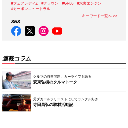
#フェアレディZ
#クラウン
#GR86
#水素エンジン
#カーボンニュートラル
キーワード一覧へ >>
SNS
連載コラム
クルマの時事問題、カーライフを語る
安東弘樹のクルマトーク
元ダカールラリーストにしてランクル好き
寺田昌弘の取材活動記