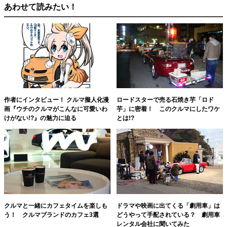
あわせて読みたい！
作者にインタビュー！ クルマ擬人化漫
ロードスターで売る石焼き芋「ロド
画『ウチのクルマがこんなに可愛いわ
芋」に密着！ このクルマにしたワケ
けがない!?』の魅力に迫る
とは!?
クルマと一緒にカフェタイムを楽しも
ドラマや映画に出てくる「劇用車」は
う！ クルマブランドのカフェ3選
どうやって手配されている？ 劇用車
レンタル会社に聞いてみた