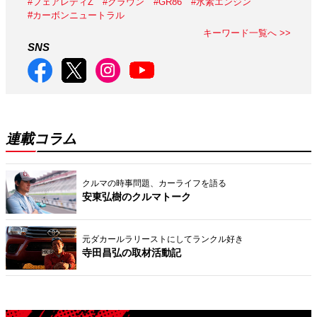
#フェアレディZ
#クラウン
#GR86
#水素エンジン
#カーボンニュートラル
キーワード一覧へ >>
SNS
連載コラム
クルマの時事問題、カーライフを語る
安東弘樹のクルマトーク
元ダカールラリーストにしてランクル好き
寺田昌弘の取材活動記