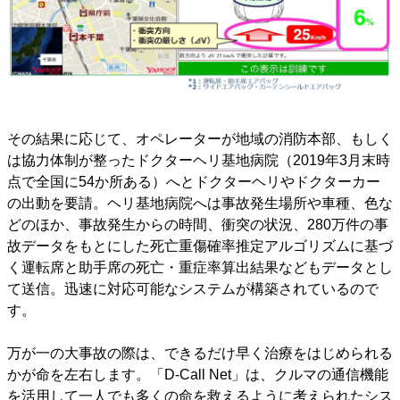
その結果に応じて、オペレーターが地域の消防本部、もしく
は協力体制が整ったドクターヘリ基地病院（2019年3月末時
点で全国に54か所ある）へとドクターヘリやドクターカー
の出動を要請。ヘリ基地病院へは事故発生場所や車種、色な
どのほか、事故発生からの時間、衝突の状況、280万件の事
故データをもとにした死亡重傷確率推定アルゴリズムに基づ
く運転席と助手席の死亡・重症率算出結果などもデータとし
て送信。迅速に対応可能なシステムが構築されているので
す。
万が一の大事故の際は、できるだけ早く治療をはじめられる
かが命を左右します。「D-Call Net」は、クルマの通信機能
を活用して一人でも多くの命を救えるように考えられたシス