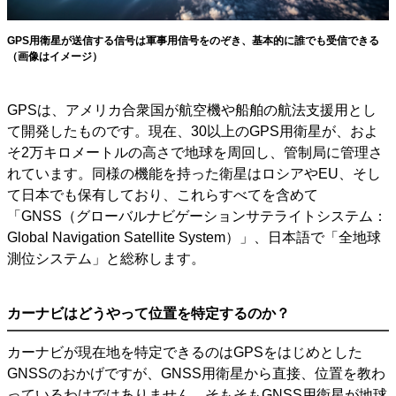
GPS用衛星が送信する信号は軍事用信号をのぞき、基本的に誰でも受信できる
（画像はイメージ）
GPSは、アメリカ合衆国が航空機や船舶の航法支援用とし
て開発したものです。現在、30以上のGPS用衛星が、およ
そ2万キロメートルの高さで地球を周回し、管制局に管理さ
れています。同様の機能を持った衛星はロシアやEU、そし
て日本でも保有しており、これらすべてを含めて
「GNSS（グローバルナビゲーションサテライトシステム：
Global Navigation Satellite System）」、日本語で「全地球
測位システム」と総称します。
カーナビはどうやって位置を特定するのか？
カーナビが現在地を特定できるのはGPSをはじめとした
GNSSのおかげですが、GNSS用衛星から直接、位置を教わ
っているわけではありません。そもそもGNSS用衛星が地球