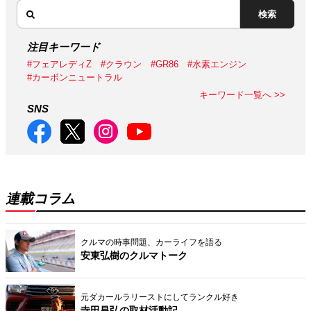
検索
注目キーワード
#フェアレディZ
#クラウン
#GR86
#水素エンジン
#カーボンニュートラル
キーワード一覧へ >>
SNS
連載コラム
クルマの時事問題、カーライフを語る
安東弘樹のクルマトーク
元ダカールラリーストにしてランクル好き
寺田昌弘の取材活動記