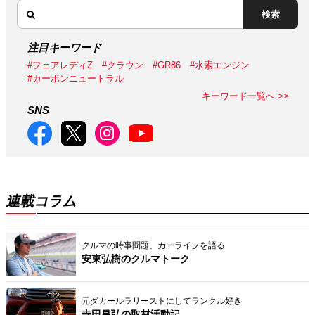
検索
注目キーワード
#フェアレディZ
#クラウン
#GR86
#水素エンジン
#カーボンニュートラル
キーワード一覧へ >>
SNS
連載コラム
クルマの時事問題、カーライフを語る
安東弘樹のクルマトーク
元ダカールラリーストにしてランクル好き
寺田昌弘の取材活動記