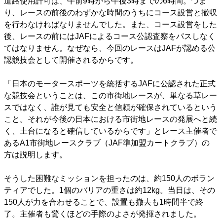
道路使用許可は、午前9時から午後3時までの6時間。つま
り、レースの前後のわずかな時間のうちにコース設営と撤収
を行わなければなりませんでした。また、コース設営をした
後、レースの前にはJAFによるコース公認査察をパスしなく
てはなりません。なぜなら、今回のレースはJAFが認める公
認競技会として開催されるからです。
「日本のモータースポーツを統括するJAFに公認された正式
な競技会ということは、この市街地レースが、単なる草レー
スではなく、誰が見ても安全と信頼が確保されているという
こと。それが今後の日本における市街地レースの発展へと続
く、土台になると確信しているからです」とレース主催者で
あるA1市街地レースクラブ（JAF準加盟カートクラブ）の
方は説明します。
そうした困難なミッションを担ったのは、約150人のボラン
ティアでした。1個のバリアの重さは約12kg。当日は、その
150人が力を合わせることで、設置も撤去も1時間半で終
了。主催者も驚くほどの手際のよさが発揮されました。