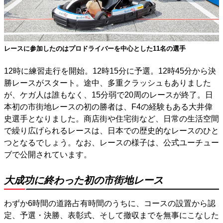
レースに参加したのはプロドライバーを中心とした11名の選手
12時に練習走行を開始。12時15分に予選。12時45分から決
勝レースがスタート。途中、多重クラッシュもありました
が、ケガ人は誰もなく、15分弱で20周のレースが終了。日
本初の市街地レースの初の勝者は、F4の経験もある大井偉
史選手となりました。商店街や住宅街など、日常の生活空間
で繰り広げられるレースは、日本での歴史的なレースのひと
つとなるでしょう。なお、レースの様子は、公式ユーチュー
ブで公開されています。
大成功に終わった初の市街地レース
わずか6時間の道路占有時間のうちに、コースの設置から認
定、予選・決勝、表彰式、そして撤収までを無事にこなした