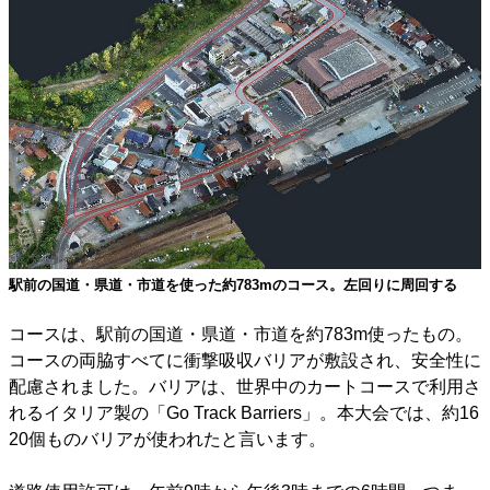
駅前の国道・県道・市道を使った約783mのコース。左回りに周回する
コースは、駅前の国道・県道・市道を約783m使ったもの。
コースの両脇すべてに衝撃吸収バリアが敷設され、安全性に
配慮されました。バリアは、世界中のカートコースで利用さ
れるイタリア製の「Go Track Barriers」。本大会では、約16
20個ものバリアが使われたと言います。