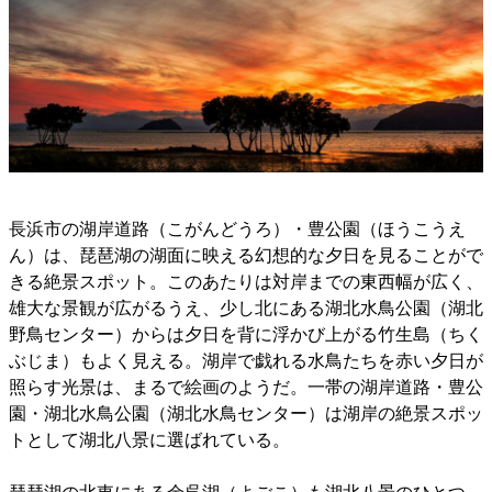
長浜市の湖岸道路（こがんどうろ）・豊公園（ほうこうえ
ん）は、琵琶湖の湖面に映える幻想的な夕日を見ることがで
きる絶景スポット。このあたりは対岸までの東西幅が広く、
雄大な景観が広がるうえ、少し北にある湖北水鳥公園（湖北
野鳥センター）からは夕日を背に浮かび上がる竹生島（ちく
ぶじま）もよく見える。湖岸で戯れる水鳥たちを赤い夕日が
照らす光景は、まるで絵画のようだ。一帯の湖岸道路・豊公
園・湖北水鳥公園（湖北水鳥センター）は湖岸の絶景スポッ
トとして湖北八景に選ばれている。