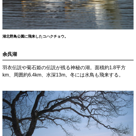
湖北野鳥公園に飛来したコハクチョウ。
余呉湖
羽衣伝説や菊石姫の伝説が残る神秘の湖。面積約1.8平方
km、周囲約6.4km、水深13m。冬には水鳥も飛来する。