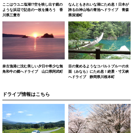
ここはウユニ塩湖!?空を映し出す鏡の
なんともきれいな湖にため息！日本が
ような浜辺で記念の一枚を撮ろう 香
誇る白神山地の青池へドライブ 青森
川県三豊市
県深浦町
奈古漁港に沈む美しい夕日や希少な無
目の覚めるようなコバルトブルーの水
角和牛の郷へドライブ 山口県阿武町
面（みなも）にため息！絶景・寸又峡
へドライブ 静岡県川根本町
ドライブ情報はこちら