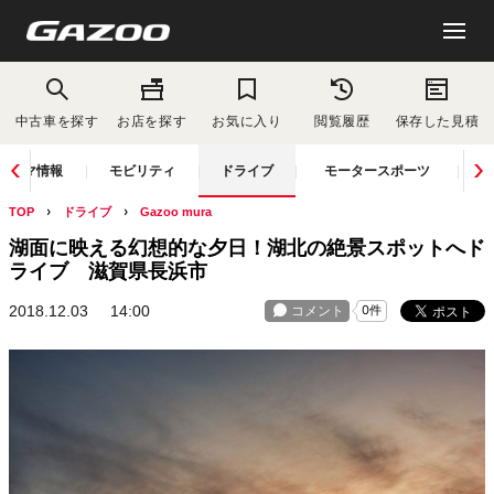
中古車を探す
お店を探す
お気に入り
閲覧履歴
保存した見積
クルマ情報
モビリティ
ドライブ
モータースポーツ
TOP
ドライブ
Gazoo mura
湖面に映える幻想的な夕日！湖北の絶景スポットへド
ライブ 滋賀県長浜市
2018.12.03
14:00