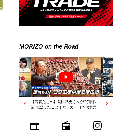
MORIZO on the Road
き
【若者たちへ】岡田武史さんが“特別授
業”で語ったこと｜サッカー日本代表元監
督｜トヨタイムズニュース