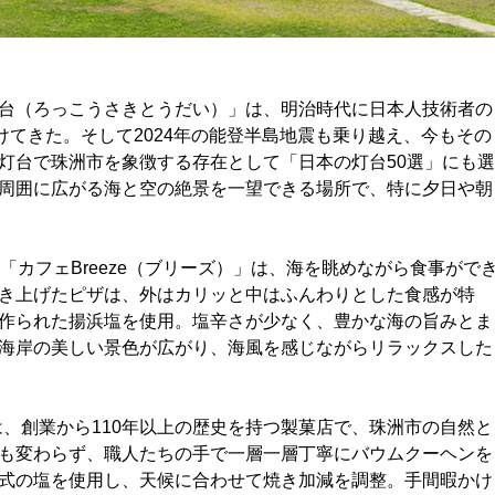
台（ろっこうさきとうだい）」は、明治時代に日本人技術者の
けてきた。そして2024年の能登半島地震も乗り越え、今もその
灯台で珠洲市を象徴する存在として「日本の灯台50選」にも選
周囲に広がる海と空の絶景を一望できる場所で、特に夕日や朝
「カフェBreeze（ブリーズ）」は、海を眺めながら食事がで
き上げたピザは、外はカリッと中はふんわりとした食感が特
作られた揚浜塩を使用。塩辛さが少なく、豊かな海の旨みとま
海岸の美しい景色が広がり、海風を感じながらリラックスした
」は、創業から110年以上の歴史を持つ製菓店で、珠洲市の自然と
も変わらず、職人たちの手で一層一層丁寧にバウムクーヘンを
式の塩を使用し、天候に合わせて焼き加減を調整。手間暇かけ