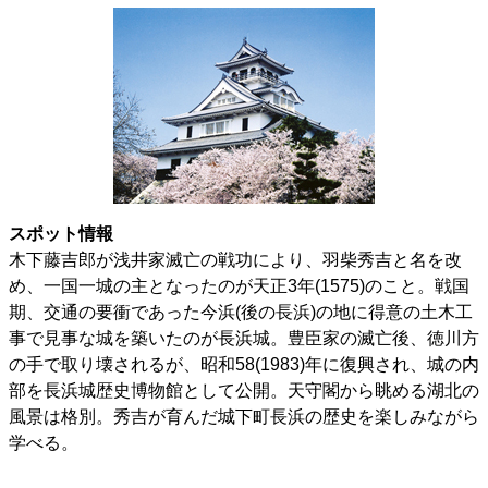
スポット情報
木下藤吉郎が浅井家滅亡の戦功により、羽柴秀吉と名を改
め、一国一城の主となったのが天正3年(1575)のこと。戦国
期、交通の要衝であった今浜(後の長浜)の地に得意の土木工
事で見事な城を築いたのが長浜城。豊臣家の滅亡後、徳川方
の手で取り壊されるが、昭和58(1983)年に復興され、城の内
部を長浜城歴史博物館として公開。天守閣から眺める湖北の
風景は格別。秀吉が育んだ城下町長浜の歴史を楽しみながら
学べる。