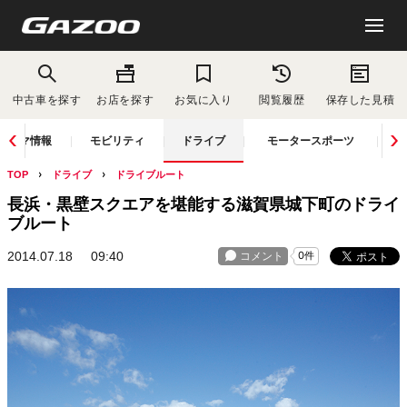
中古車を探す
お店を探す
お気に入り
閲覧履歴
保存した見積
クルマ情報
モビリティ
ドライブ
モータースポーツ
TOP
ドライブ
ドライブルート
長浜・黒壁スクエアを堪能する滋賀県城下町のドライ
ブルート
2014.07.18
09:40