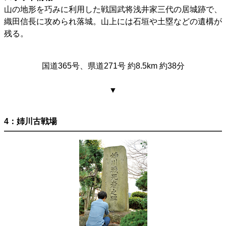
山の地形を巧みに利用した戦国武将浅井家三代の居城跡で、
織田信長に攻められ落城。山上には石垣や土塁などの遺構が
残る。
国道365号、県道271号 約8.5km 約38分
▼
4：姉川古戦場