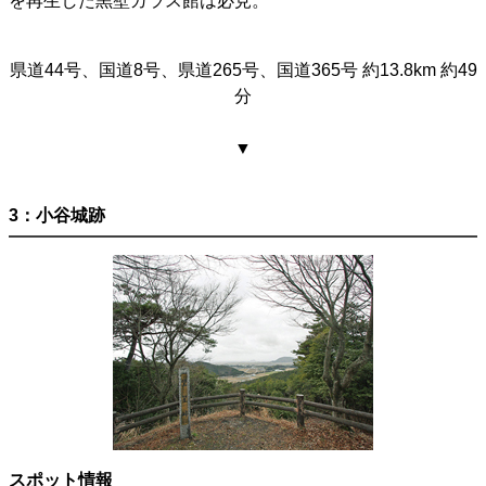
を再生した黒壁ガラス館は必見。
県道44号、国道8号、県道265号、国道365号 約13.8km 約49
分
▼
3：小谷城跡
スポット情報