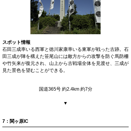
スポット情報
石田三成率いる西軍と徳川家康率いる東軍が戦った古跡。石
田三成が陣を構えた笹尾山には敵方からの攻撃を防ぐ馬防柵
や竹矢来が復元され、山上から古戦場全体を見渡せ、三成が
見た景色を望むことができる。
国道365号 約2.4km 約7分
▼
7：関ヶ原IC