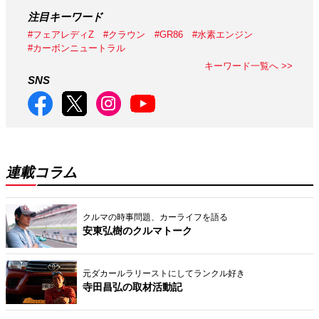
注目キーワード
#フェアレディZ
#クラウン
#GR86
#水素エンジン
#カーボンニュートラル
キーワード一覧へ >>
SNS
連載コラム
クルマの時事問題、カーライフを語る
安東弘樹のクルマトーク
元ダカールラリーストにしてランクル好き
寺田昌弘の取材活動記