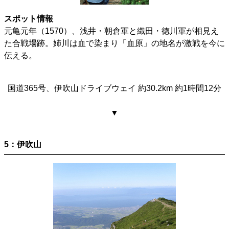
スポット情報
元亀元年（1570）、浅井・朝倉軍と織田・徳川軍が相見え
た合戦場跡。姉川は血で染まり「血原」の地名が激戦を今に
伝える。
国道365号、伊吹山ドライブウェイ 約30.2km 約1時間12分
▼
5：伊吹山