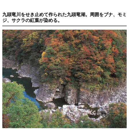
九頭竜川をせき止めて作られた九頭竜湖。周囲をブナ、モミ
ジ、サクラの紅葉が染める。