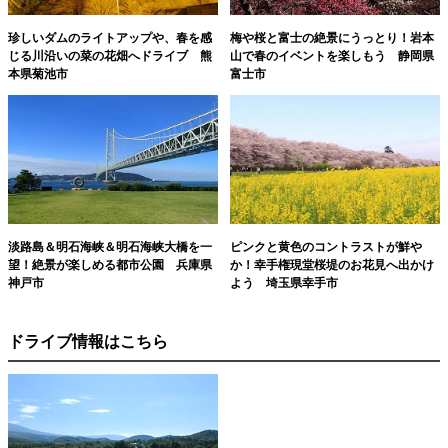
珍しいダムのライトアップや、春を感
梅や桜と富士の絶景にうっとり！岩本
じる川沿いの菜の花畑へドライブ 熊
山で春のイベントを楽しもう 静岡県
本県菊池市
富士市
淡路島＆明石海峡＆明石海峡大橋を一
ピンクと黄色のコントラストが鮮や
望！絶景が楽しめる都市公園 兵庫県
か！幸手権現堂桜堤のお花見へ出かけ
神戸市
よう 埼玉県幸手市
ドライブ情報はこちら