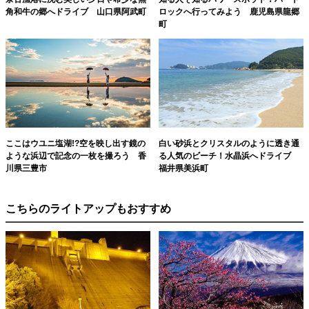
角和牛の郷へドライブ 山口県阿武町
ロックへ行ってみよう 鹿児島県龍郷
町
ここはウユニ塩湖!?空を映し出す鏡の
白い砂浜とクリスタルのように透き通
ような浜辺で記念の一枚を撮ろう 香
る人気のビーチ！水晶浜へドライブ
川県三豊市
福井県美浜町
こちらのライトアップもおすすめ