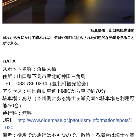
写真提供：山口県観光連盟
日没から夜にかけて訪れれば、夕日や電灯に照らされた幻想的な光景を見ること
ができる。
DATA
スポット名称：角島大橋
住所：山口県下関市豊北町神田～角島
TEL：083-786-0234（豊北町観光協会）
アクセス：中国自動車道下関ICから車で約70分
駐車場：あり（本州側にある海士ヶ瀬公園の駐車場を利用可
能/50台）
通行料：無料
URL：
http://www.oidemase.or.jp/tourism-information/spots/1
1030
備考：徒歩での通行は不可なので、散策する場合は海士ヶ瀬