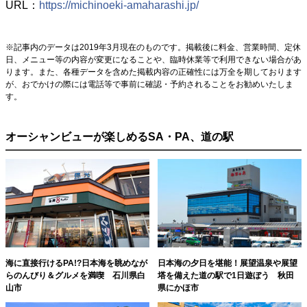
URL：
https://michinoeki-amaharashi.jp/
※記事内のデータは2019年3月現在のものです。掲載後に料金、営業時間、定休
日、メニュー等の内容が変更になることや、臨時休業等で利用できない場合があ
ります。また、各種データを含めた掲載内容の正確性には万全を期しております
が、おでかけの際には電話等で事前に確認・予約されることをお勧めいたしま
す。
オーシャンビューが楽しめるSA・PA、道の駅
海に直接行けるPA!?日本海を眺めなが
日本海の夕日を堪能！展望温泉や展望
らのんびり＆グルメを満喫 石川県白
塔を備えた道の駅で1日遊ぼう 秋田
山市
県にかほ市