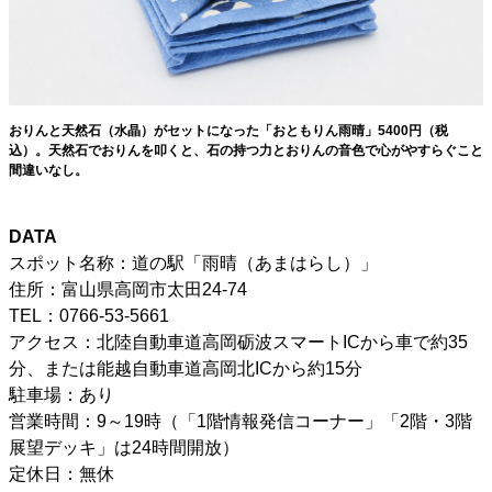
おりんと天然石（水晶）がセットになった「おともりん雨晴」5400円（税
込）。天然石でおりんを叩くと、石の持つ力とおりんの音色で心がやすらぐこと
間違いなし。
DATA
スポット名称：道の駅「雨晴（あまはらし）」
住所：富山県高岡市太田24-74
TEL：0766-53-5661
アクセス：北陸自動車道高岡砺波スマートICから車で約35
分、または能越自動車道高岡北ICから約15分
駐車場：あり
営業時間：9～19時（「1階情報発信コーナー」「2階・3階
展望デッキ」は24時間開放）
定休日：無休