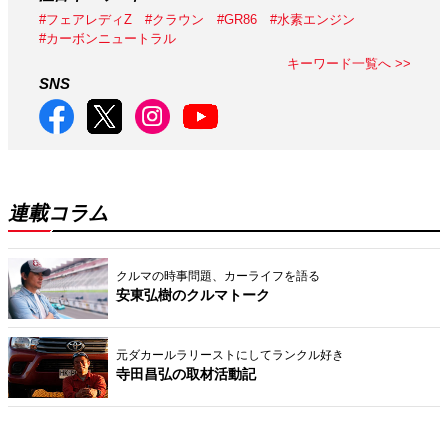
#フェアレディZ
#クラウン
#GR86
#水素エンジン
#カーボンニュートラル
キーワード一覧へ >>
SNS
連載コラム
クルマの時事問題、カーライフを語る
安東弘樹のクルマトーク
元ダカールラリーストにしてランクル好き
寺田昌弘の取材活動記