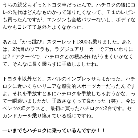
うちの親父もずっとトヨタ車だったんで。ハチロクの後にコ
レの先代はどんなものかって知りたくなって、７１のレビン
も買ったんですが、エンジンも全然パワーないし、ボディな
んかもヨレてて意外とよくなかった。
あとは「かっ跳び」スターレット1300も乗りました。あと
は、2代目のソアラも。ラグジュアリーカーでデカいわりに
は2ドアクーペで、ハチロクとの棲み分けがうまくいかなく
て、そんなに長く乗らずに手放しましたね。
トヨタ車以外だと、スバルのインプレッサもよかった。ハチ
ロクに近いくらいリニアな感覚的スポーツカーだったんです
よ。それを手放すときにハチロクを手放しちゃおうかな、っ
て一瞬迷いましたが、手放さなくって良かった（笑）。今は
ベンツのEクラスと、最初に買ったハチロクの2台です。セ
カンドカーを乗り換えている感じですね。
―いまでもハチロクに乗っているんですか！！