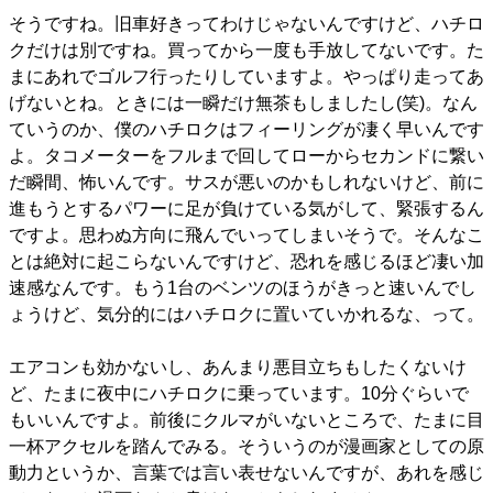
そうですね。旧車好きってわけじゃないんですけど、ハチロ
クだけは別ですね。買ってから一度も手放してないです。た
まにあれでゴルフ行ったりしていますよ。やっぱり走ってあ
げないとね。ときには一瞬だけ無茶もしましたし(笑)。なん
ていうのか、僕のハチロクはフィーリングが凄く早いんです
よ。タコメーターをフルまで回してローからセカンドに繋い
だ瞬間、怖いんです。サスが悪いのかもしれないけど、前に
進もうとするパワーに足が負けている気がして、緊張するん
ですよ。思わぬ方向に飛んでいってしまいそうで。そんなこ
とは絶対に起こらないんですけど、恐れを感じるほど凄い加
速感なんです。もう1台のベンツのほうがきっと速いんでし
ょうけど、気分的にはハチロクに置いていかれるな、って。
エアコンも効かないし、あんまり悪目立ちもしたくないけ
ど、たまに夜中にハチロクに乗っています。10分ぐらいで
もいいんですよ。前後にクルマがいないところで、たまに目
一杯アクセルを踏んでみる。そういうのが漫画家としての原
動力というか、言葉では言い表せないんですが、あれを感じ