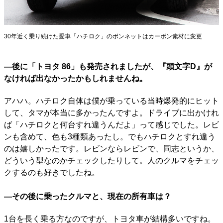
30年近く乗り続けた愛車「ハチロク」のボンネットはカーボン素材に変更
―後に「トヨタ 86」も発売されましたが、『頭文字D』が
なければ出なかったかもしれませんね。
アハハ。ハチロク自体は僕が乗っている当時爆発的にヒット
して、タマが本当に多かったんですよ。ドライブに出かけれ
ば「ハチロクと何台すれ違うんだよ」って感じでした。レビ
ンも含めて、色も3種類あったし。でもハチロクとすれ違う
のは嬉しかったです。レビンならレビンで、同志というか、
どういう型なのかチェックしたりして。人のクルマをチェッ
クするのも好きでしたね。
―その後に乗ったクルマと、現在の所有車は？
1台を長く乗る方なのですが、トヨタ車が結構多いですね。