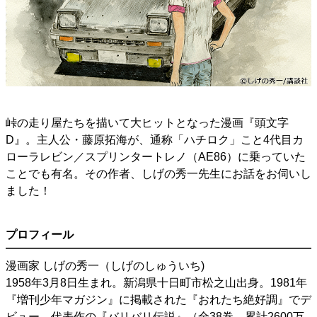
峠の走り屋たちを描いて大ヒットとなった漫画『頭文字
D』。主人公・藤原拓海が、通称「ハチロク」こと4代目カ
ローラレビン／スプリンタートレノ（AE86）に乗っていた
ことでも有名。その作者、しげの秀一先生にお話をお伺いし
ました！
プロフィール
漫画家 しげの秀一（しげのしゅういち)
1958年3月8日生まれ。新潟県十日町市松之山出身。1981年
『増刊少年マガジン』に掲載された『おれたち絶好調』でデ
ビュー。代表作の『バリバリ伝説』（全38巻、累計2600万