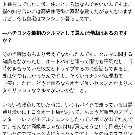
ト暮らしでした。僕、住むところはなんでもいいんですよ。
僕の知り合いには高級住宅街に豪邸を建てたがる人もいます
けど、今も自宅はマンション暮らしです。
―ハチロクを最初のクルマとして選んだ理由はあるのです
か？
その当時はあんまり考えてなかったんです。クルマに関する
知識もなかったし、オートバイと違って雨でも平気だし、当
時付き合っていた彼女とドライブするのに会話もできるし、
要は何でもよかったんですよ。そういうナンパな理由で
（笑）。ただ、どうせ乗るならオヤジ臭いセダンとかよりス
タイリッシュなクルマがいいかな、と。
いろいろ物色していた時に、いつもバイクで走っている目黒
通り沿いにトヨタオート店があって、ちょうど新型のスプリ
ンタートレノがモデルチェンジしたってノボリが出てたんで
す。そんなに高級車じゃなければ買えそうという目途が立っ
ていたのでフラっと店に入ったんですよ。その時のスプリン