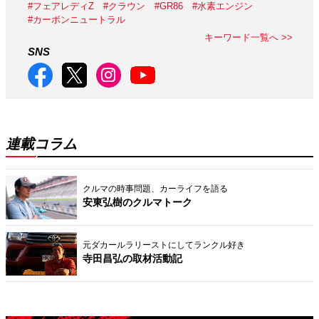
#フェアレディZ
#クラウン
#GR86
#水素エンジン
#カーボンニュートラル
キーワード一覧へ >>
SNS
連載コラム
クルマの時事問題、カーライフを語る
安東弘樹のクルマトーク
元ダカールラリーストにしてランクル好き
寺田昌弘の取材活動記