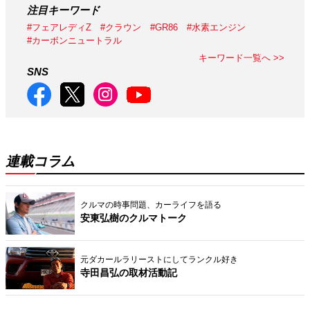
注目キーワード
#フェアレディZ
#クラウン
#GR86
#水素エンジン
#カーボンニュートラル
キーワード一覧へ >>
SNS
連載コラム
クルマの時事問題、カーライフを語る
安東弘樹のクルマトーク
元ダカールラリーストにしてランクル好き
寺田昌弘の取材活動記