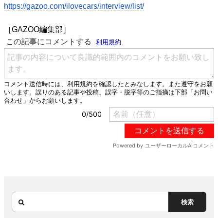
https://gazoo.com/ilovecars/interview/list/
［GAZOO編集部］
検索