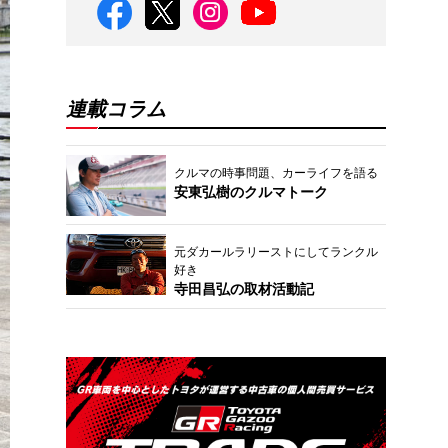
連載コラム
クルマの時事問題、カーライフを語る
安東弘樹のクルマトーク
元ダカールラリーストにしてランクル
好き
寺田昌弘の取材活動記