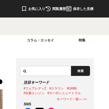
お気に入り
閲覧履歴
保存した見積
コラム・エッセイ
特集
検索
注目キーワード
#フェアレディZ
#クラウン
#GR86
#水素エンジン
#カーボンニュートラル
キーワード一覧へ >>
SNS