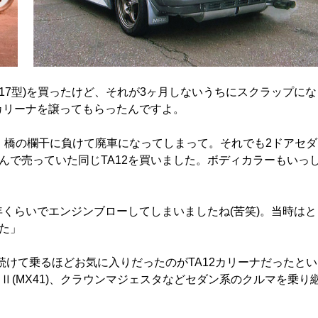
A17型)を買ったけど、それが3ヶ月しないうちにスクラップにな
カリーナを譲ってもらったんですよ。
ど、橋の欄干に負けて廃車になってしまって。それでも2ドアセダ
んで売っていた同じTA12を買いました。ボディカラーもいっ
2年くらいでエンジンブローしてしまいましたね(苦笑)。当時はと
た」
続けて乗るほどお気に入りだったのがTA12カリーナだったとい
ークⅡ(MX41)、クラウンマジェスタなどセダン系のクルマを乗り
。