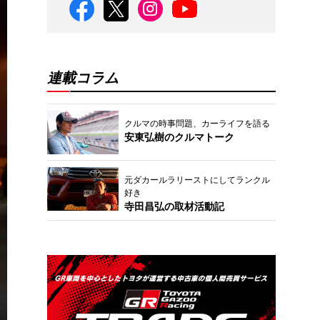
連載コラム
クルマの時事問題、カーライフを語る
安東弘樹のクルマトーク
元ダカールラリーストにしてランクル
好き
寺田昌弘の取材活動記