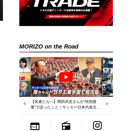
MORIZO on the Road
、
【若者たちへ】岡田武史さんが“特別授
業”で語ったこと｜サッカー日本代表元監
督｜トヨタイムズニュース