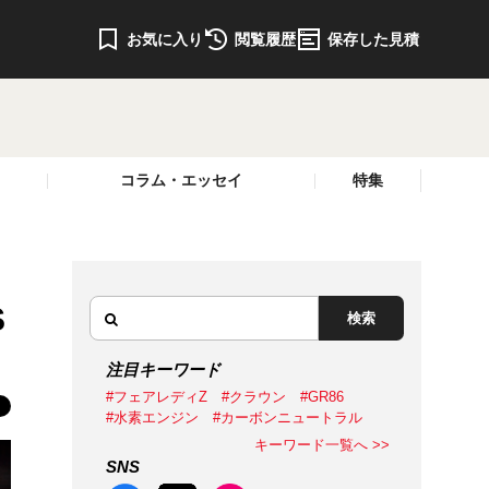
お気に入り
閲覧履歴
保存した見積
コラム・エッセイ
特集
S
検索
注目キーワード
#フェアレディZ
#クラウン
#GR86
#水素エンジン
#カーボンニュートラル
キーワード一覧へ >>
SNS