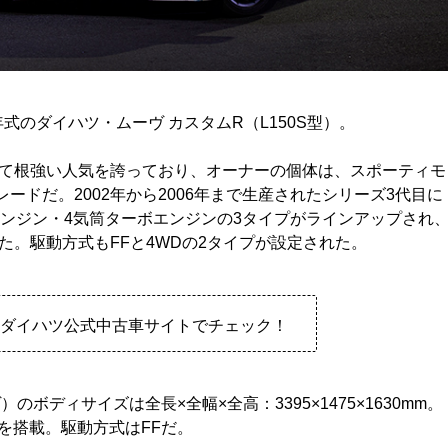
式のダイハツ・ムーヴ カスタムR（L150S型）。
て根強い人気を誇っており、オーナーの個体は、スポーティモ
ドだ。2002年から2006年まで生産されたシリーズ3代目に
エンジン・4気筒ターボエンジンの3タイプがラインアップされ
。駆動方式もFFと4WDの2タイプが設定された。
をダイハツ公式中古車サイトでチェック！
のボディサイズは全長×全幅×全高：3395×1475×1630mm。
型を搭載。駆動方式はFFだ。