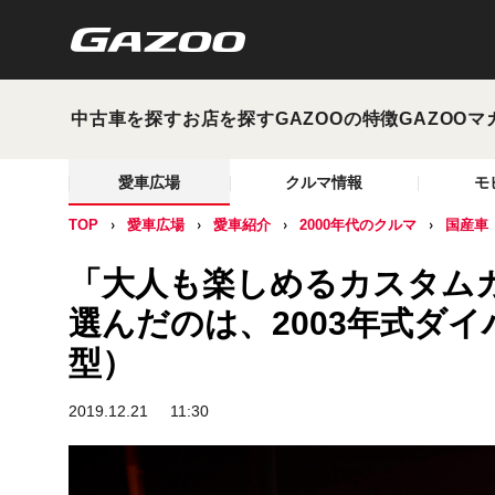
中古車を探す
お店を探す
GAZOOの特徴
GAZOOマ
愛車広場
クルマ情報
モ
TOP
愛車広場
愛車紹介
2000年代のクルマ
国産車
「大人も楽しめるカスタムカ
選んだのは、2003年式ダイハ
型）
2019.12.21
11:30