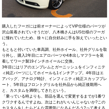
購入したフーガには前オーナーによってVIP仕様のパーツが
沢山装着されていそうだが、八木橋さんはUS仕様のフーガ
に憧れていたため、徐々に自分好みに手を加えていったとい
う。
もともと付いていた車高調、社外ホイール、社外グリルを取
り外し、購入2年目にエアロパーツや4本出しマフラーを装
着してワーク製19インチホイールに交換。
3年目にはリアのエンブレムとガーニッシュをインフィニテ
ィ純正パーツにしてホイールも1インチアップ。4年目はエ
アバッグ、アナログ時計、インフィニティ純正スカッフプレ
ート、5年目はフロントグリルを社外品から純正後期用へ
と、カスタムを満喫してきたという。
「乗っている時よりも、部品を選んで変更するまでが1番ワ
クワクするんですよね。次はこれがいいんじゃないか?この
カスタムをしたらどんな雰囲気になるんだろう?って考える