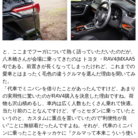
と、ここまでフーガについて熱く語っていただいたのだが、
八木橋さんが会場に乗ってきたのは
トヨタ
・RAV4(MXAA5
4)である。前置きが長くなってしまったけれど、これまでの
愛車とはまったく毛色の違うクルマを選んだ理由を聞いてみ
た。
「代車でミニバンを借りたことがあったんですけど、あまり
の実用性に驚いたのがRAV4購入を決意した理由ですね。荷
物も沢山積めるし、車内は広く人数もたくさん乗れて快適。
当たり前のことなんですけど、ずっとセダンに乗っていたと
いうのと、カスタムに重点を置いていたので“利便性が良
い”ことに無頓着だったんですよね。それが、代車のミニバ
ンに乗ったことをキッカケに『クルマって本来こういう使い