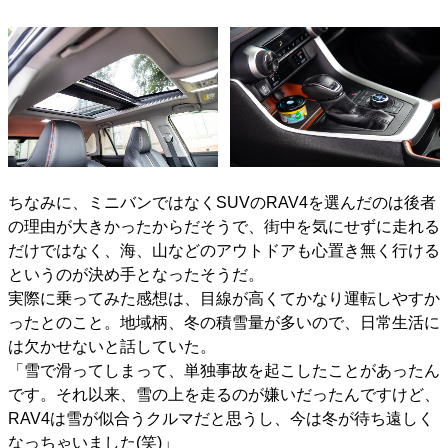
ちなみに、ミニバンではなくSUVのRAV4を選んだのは後者
の理由が大きかったからだそうで、街中を気にせずに走れる
だけではなく、海、山などのアウトドアも心置き無く行ける
というのが決め手となったそうだ。
実際に乗ってみた感想は、目線が高くてかなり運転しやすか
ったとのこと。地域柄、冬の積雪量が多いので、日常生活に
は欠かせないと話していた。
「雪で滑ってしまって、単独事故を起こしたことがあったん
です。それ以来、雪の上を走るのが嫌いだったんですけど、
RAV4は雪が似合うクルマだと思うし、今は冬が待ち遠しく
なっちゃいました(笑)」