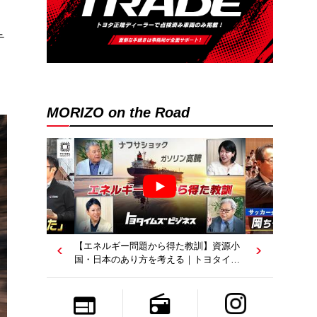
テ
、
MORIZO on the Road
【若者たちへ】岡田武史さんが“特別授
業”で語ったこと｜サッカー日本代表元監
督｜トヨタイムズニュース