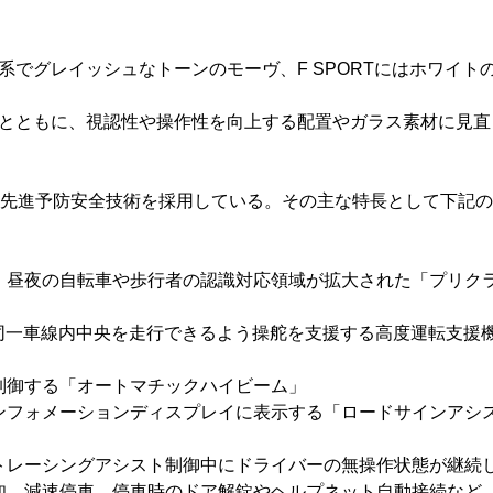
でグレイッシュなトーンのモーヴ、F SPORTにはホワイト
とともに、視認性や操作性を向上する配置やガラス素材に見直
+」を含む、先進予防安全技術を採用している。その主な特長として下記の
、昼夜の自転車や歩行者の認識対応領域が拡大された「プリク
同一車線内中央を走行できるよう操舵を支援する高度運転支援
制御する「オートマチックハイビーム」
ンフォメーションディスプレイに表示する「ロードサインアシ
トレーシングアシスト制御中にドライバーの無操作状態が継続
知、減速停車、停車時のドア解錠やヘルプネット自動接続など