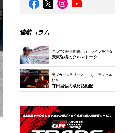
連載コラム
クルマの時事問題、カーライフを語る
安東弘樹のクルマトーク
元ダカールラリーストにしてランクル
好き
寺田昌弘の取材活動記