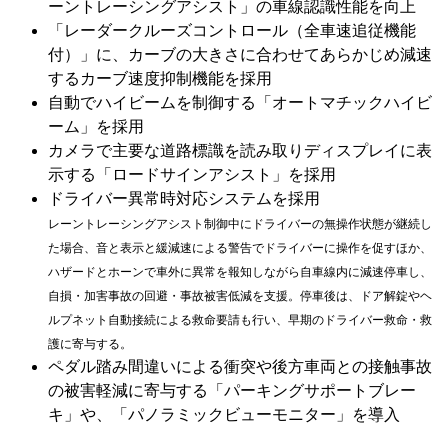
ーントレーシングアシスト」の車線認識性能を向上
「レーダークルーズコントロール（全車速追従機能
付）」に、カーブの大きさに合わせてあらかじめ減速
するカーブ速度抑制機能を採用
自動でハイビームを制御する「オートマチックハイビ
ーム」を採用
カメラで主要な道路標識を読み取りディスプレイに表
示する「ロードサインアシスト」を採用
ドライバー異常時対応システムを採用
レーントレーシングアシスト制御中にドライバーの無操作状態が継続し
た場合、音と表示と緩減速による警告でドライバーに操作を促すほか、
ハザードとホーンで車外に異常を報知しながら自車線内に減速停車し、
自損・加害事故の回避・事故被害低減を支援。停車後は、ドア解錠やヘ
ルプネット自動接続による救命要請も行い、早期のドライバー救命・救
護に寄与する。
ペダル踏み間違いによる衝突や後方車両との接触事故
の被害軽減に寄与する「パーキングサポートブレー
キ」や、「パノラミックビューモニター」を導入