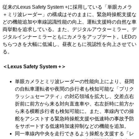
従来のLexus Safety System +に採用している「単眼カメラ
＋ミリ波レーダー」の構成はそのままに、緊急時操舵支援な
どの機能追加や車線認識性能の向上、運転支援時の自然な車
両挙動を追求している。また、デジタルアウターミラー、デ
ジタルインナーミラーともにカメラをアップデート。LEDの
ちらつきを大幅に低減し、昼夜ともに視認性を向上させてい
る。
＜Lexus Safety System +＞
単眼カメラとミリ波レーダーの性能向上により、昼間
の自転車運転者や夜間の歩行者も検知可能な「プリク
ラッシュセーフティ」の対応領域を拡大し、交差点右
折前に前方から来る対向直進車や、右左折時に前方か
ら来る横断歩行者も検知可能に。また、車線内での操
舵をアシストする緊急時操舵支援や低速時の事故予防
をサポートする低速時加速抑制などの機能を追加。
同一車線内中央を走行できるよう操舵を支援する「レ