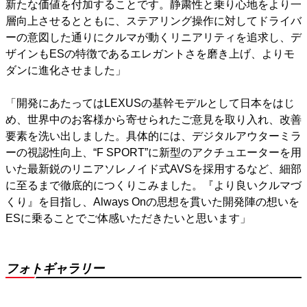
新たな価値を付加することです。静粛性と乗り心地をより一
層向上させるとともに、ステアリング操作に対してドライバ
ーの意図した通りにクルマが動くリニアリティを追求し、デ
ザインもESの特徴であるエレガントさを磨き上げ、よりモ
ダンに進化させました」
「開発にあたってはLEXUSの基幹モデルとして日本をはじ
め、世界中のお客様から寄せられたご意見を取り入れ、改善
要素を洗い出しました。具体的には、デジタルアウターミラ
ーの視認性向上、“F SPORT”に新型のアクチュエーターを用
いた最新鋭のリニアソレノイド式AVSを採用するなど、細部
に至るまで徹底的につくりこみました。『より良いクルマづ
くり』を目指し、Always Onの思想を貫いた開発陣の想いを
ESに乗ることでご体感いただきたいと思います」
フォトギャラリー