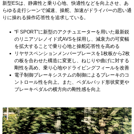
新型ESは、静粛性と乗り心地、快適性などを向上させ、あ
らゆる走行シーンで減速、操舵、加速がドライバーの思い通
りに操れる操作応答性を追求している。
“F SPORT”に新型のアクチュエーターを用いた最新鋭
のリニアソレノイド式AVSを採用し、減衰力の可変幅
を拡大することで乗り心地と操舵応答性を高める
リヤサスペンションメンバーブレースを1枚板から2枚
の板を合わせた構造に変更し、ねじりや曲げに対する
剛性を高め、乗り心地やドライビングフィールを改善
電子制御ブレーキシステムの制御によるブレーキのコ
ントロール性を向上。また、ペダルパッド形状変更や
ブレーキペダルの横方向の剛性感を向上