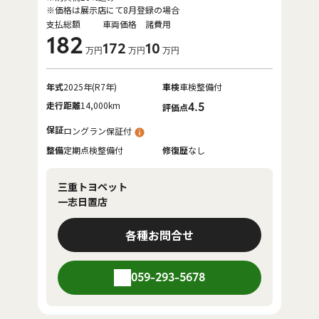
※価格は展示店にて8月登録の場合
支払総額
車両価格
諸費用
182
172
10
万円
万円
万円
年式
2025年(R7年)
車検
車検整備付
走行距離
14,000km
4.5
評価点
保証
ロングラン保証付
整備
定期点検整備付
修復歴
なし
三重トヨペット
一志日置店
各種お問合せ
059-293-5678