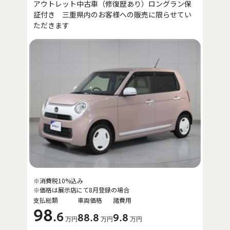
アウトレット中古車（修復歴あり）ロングラン保
証付き 三重県内のお客様への販売に限らせてい
ただきます
※消費税10%込み
※価格は展示店にて8月登録の場合
支払総額
車両価格
諸費用
98
.6
88
.8
9
.8
万円
万円
万円