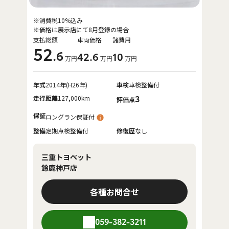
※消費税10%込み
※価格は展示店にて8月登録の場合
支払総額
車両価格
諸費用
52
.6
42
.6
10
万円
万円
万円
年式
2014年(H26年)
車検
車検整備付
走行距離
127,000km
3
評価点
保証
ロングラン保証付
整備
定期点検整備付
修復歴
なし
三重トヨペット
鈴鹿神戸店
各種お問合せ
059-382-3211