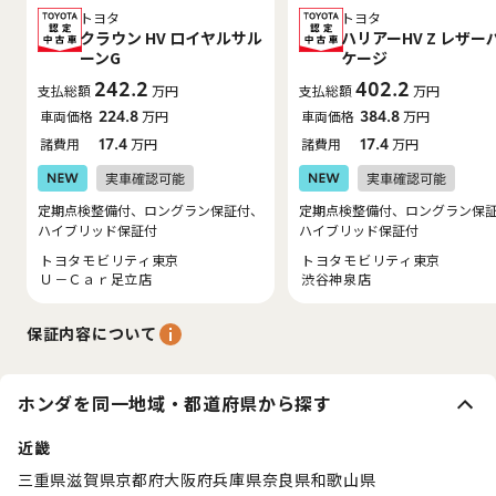
トヨタ
トヨタ
クラウン HV ロイヤルサル
ハリアーHV Z レザー
ーンG
ケージ
242.2
402.2
支払総額
万円
支払総額
万円
車両価格
224.8
万円
車両価格
384.8
万円
諸費用
17.4
万円
諸費用
17.4
万円
定期点検整備付、ロングラン保証付、
定期点検整備付、ロングラン保
ハイブリッド保証付
ハイブリッド保証付
トヨタモビリティ東京
トヨタモビリティ東京
Ｕ－Ｃａｒ足立店
渋谷神泉店
保証内容について
ホンダを同一地域・都道府県から探す
近畿
三重県
滋賀県
京都府
大阪府
兵庫県
奈良県
和歌山県