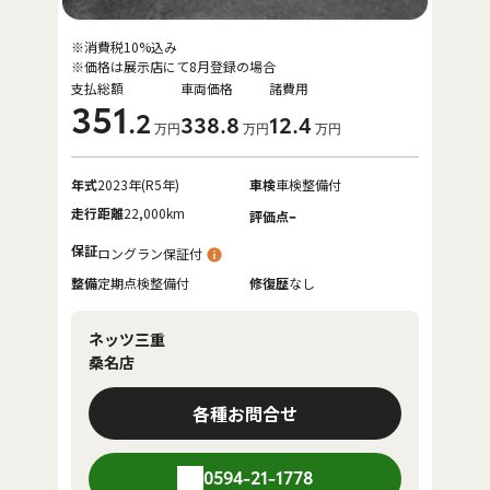
※消費税10%込み
※価格は展示店にて8月登録の場合
支払総額
車両価格
諸費用
351
.2
338
.8
12
.4
万円
万円
万円
年式
2023年(R5年)
車検
車検整備付
走行距離
22,000km
-
評価点
保証
ロングラン保証付
整備
定期点検整備付
修復歴
なし
ネッツ三重
桑名店
各種お問合せ
0594-21-1778