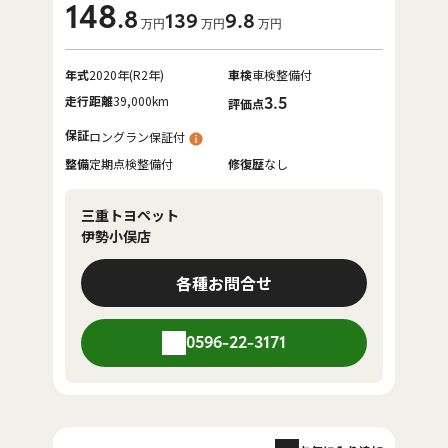
148
.8
139
9
.8
万円
万円
万円
年式
2020年(R2年)
車検
車検整備付
走行距離
39,000km
3.5
評価点
保証
ロングラン保証付
整備
定期点検整備付
修復歴
なし
三重トヨペット
伊勢小俣店
各種お問合せ
0596-22-3171