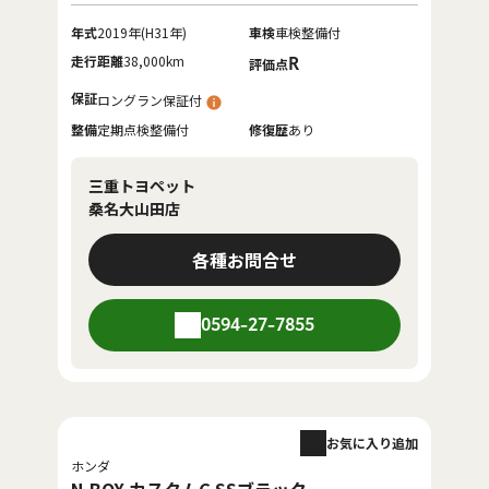
年式
2019年(H31年)
車検
車検整備付
走行距離
38,000km
R
評価点
保証
ロングラン保証付
整備
定期点検整備付
修復歴
あり
三重トヨペット
桑名大山田店
各種お問合せ
0594-27-7855
お気に入り追加
ホンダ