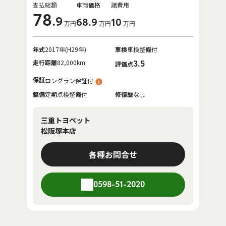
支払総額
車両価格
諸費用
78
.9
68
.9
10
万円
万円
万円
年式
2017年(H29年)
車検
車検整備付
走行距離
82,000km
3.5
評価点
保証
ロングラン保証付
整備
定期点検整備付
修復歴
なし
三重トヨペット
松阪塚本店
各種お問合せ
0598-51-2020