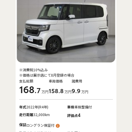
※消費税10%込み
※価格は展示店にて8月登録の場合
支払総額
車両価格
諸費用
168
.7
158
.8
9
.9
万円
万円
万円
年式
2022年(R4年)
車検
車検整備付
走行距離
32,000km
4
評価点
保証
ロングラン保証付