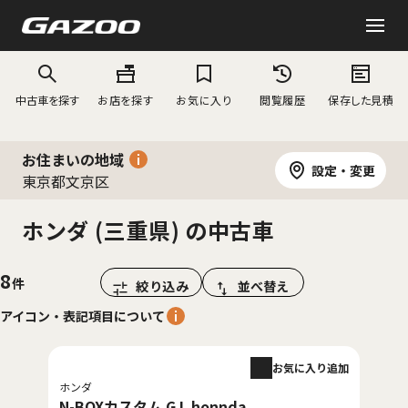
中古車を探す
お店を探す
お気に入り
閲覧履歴
保存した見積
お住まいの地域
設定・変更
東京都文京区
ホンダ (三重県) の中古車
8
絞り込み
並べ替え
アイコン・表記項目について
お気に入り追加
ホンダ
N-BOXカスタム G L honnda