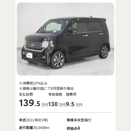
※消費税10%込み
※価格は展示店にて8月登録の場合
支払総額
車両価格
諸費用
139
.5
130
9
.5
万円
万円
万円
年式
2021年(R3年)
車検
車検整備付
走行距離
30,000km
4
評価点