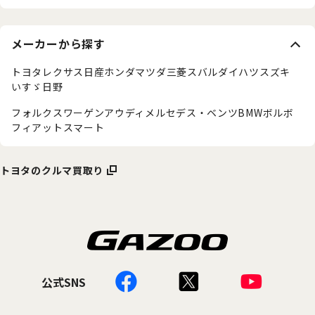
メーカーから探す
トヨタ
レクサス
日産
ホンダ
マツダ
三菱
スバル
ダイハツ
スズキ
いすゞ
日野
フォルクスワーゲン
アウディ
メルセデス・ベンツ
BMW
ボルボ
フィアット
スマート
トヨタのクルマ買取り
公式SNS