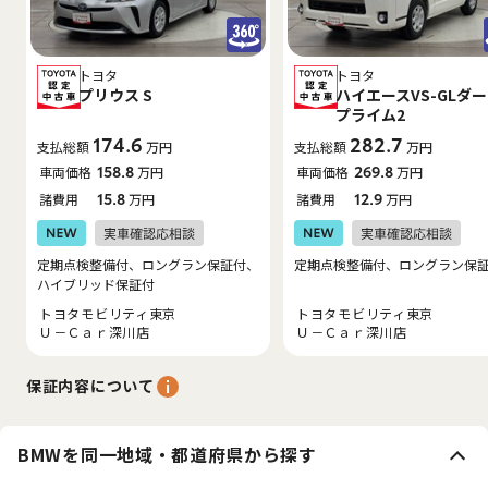
トヨタ
トヨタ
プリウス S
ハイエースVS-GLダ
プライム2
174.6
282.7
支払総額
万円
支払総額
万円
車両価格
158.8
万円
車両価格
269.8
万円
諸費用
15.8
万円
諸費用
12.9
万円
定期点検整備付、ロングラン保証付、
定期点検整備付、ロングラン保
ハイブリッド保証付
トヨタモビリティ東京
トヨタモビリティ東京
Ｕ－Ｃａｒ深川店
Ｕ－Ｃａｒ深川店
保証内容について
BMWを同一地域・都道府県から探す