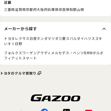
近畿
三重県
滋賀県
京都府
大阪府
兵庫県
奈良県
和歌山県
メーカーから探す
トヨタ
レクサス
日産
ホンダ
マツダ
三菱
スバル
ダイハツ
スズキ
いすゞ
日野
フォルクスワーゲン
アウディ
メルセデス・ベンツ
BMW
ボルボ
フィアット
スマート
トヨタのクルマ買取り