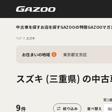
中古車を探す
お店を探す
GAZOOの特徴
GAZOOマガ
TOP
スズキ
お住まいの地域
東京都文京区
スズキ (三重県) の中古
第1
9
並べ替え
指