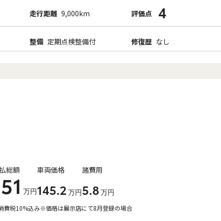
4
走行距離
9,000km
評価点
整備
定期点検整備付
修復歴
なし
払総額
車両価格
諸費用
151
145
.2
5
.8
万円
万円
万円
消費税10%込み
※価格は展示店にて8月登録の場合