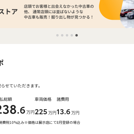
ポ
限らせていただきます。
払総額
車両価格
諸費用
238
.6
225
13
.6
万円
万円
万円
消費税10%込み
※価格は展示店にて8月登録の場合