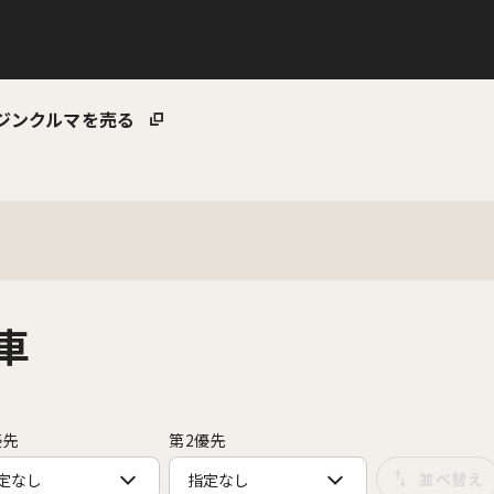
ジン
クルマを売る
車
優先
第2優先
定なし
指定なし