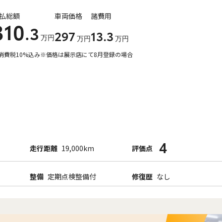
払総額
車両価格
諸費用
310
.3
297
13
.3
万円
万円
万円
消費税10%込み
※価格は展示店にて8月登録の場合
4
走行距離
19,000km
評価点
整備
定期点検整備付
修復歴
なし