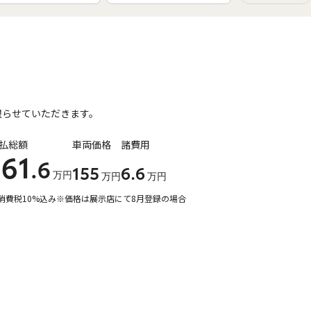
ィ
限らせていただきます。
払総額
車両価格
諸費用
161
.6
155
6
.6
万円
万円
万円
消費税10%込み
※価格は展示店にて8月登録の場合