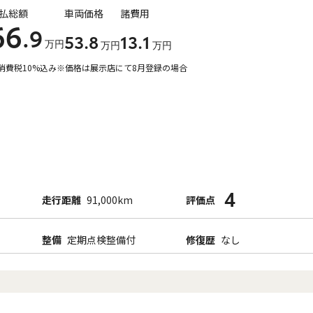
払総額
車両価格
諸費用
66
.9
53
.8
13
.1
万円
万円
万円
消費税10%込み
※価格は展示店にて8月登録の場合
4
走行距離
91,000km
評価点
整備
定期点検整備付
修復歴
なし