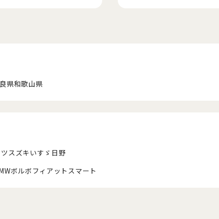
良県
和歌山県
ハツ
スズキ
いすゞ
日野
MW
ボルボ
フィアット
スマート