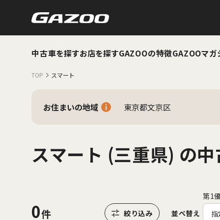
中古車を探す
お店を探す
GAZOOの特徴
GAZOOマガ
TOP
スマート
お住まいの地域
東京都文京区
スマート (三重県) の
第1
0
並べ替え
指