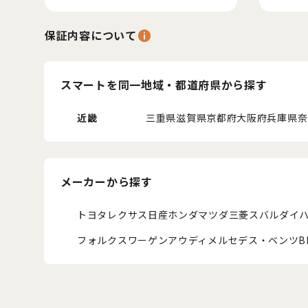
保証内容について
スマートを同一地域・都道府県から探す
近畿
三重県
滋賀県
京都府
大阪府
兵庫県
奈
メーカーから探す
トヨタ
レクサス
日産
ホンダ
マツダ
三菱
スバル
ダイ
フォルクスワーゲン
アウディ
メルセデス・ベンツ
B