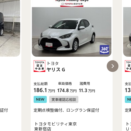
トヨタ
ヤリス G
車両価格
諸費用
支払総額
支
186.1
13
174.8
11.3
万円
万円
万円
証付
定期点検整備付、ロングラン保証付
定
トヨタモビリティ東京
ト
東新宿店
Ｕ