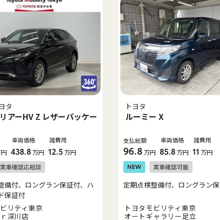
ヨタ
トヨタ
リアーHV Z レザーパッケー
ルーミー X
車両価格
諸費用
車両価格
諸費用
支払総額
96.8
438.8
12.5
85.8
11
万円
万円
万円
万円
万円
万円
整備付、ロングラン保証付、ハ
定期点検整備付、ロングラン保
ド保証付
ビリティ東京
トヨタモビリティ東京
ｒ深川店
オートギャラリー足立