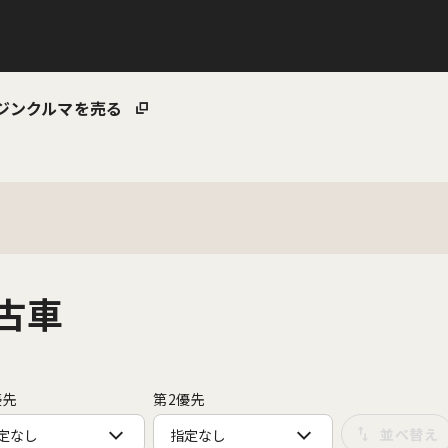
ジン
クルマを売る
中古車
優先
第2優先
定なし
指定なし