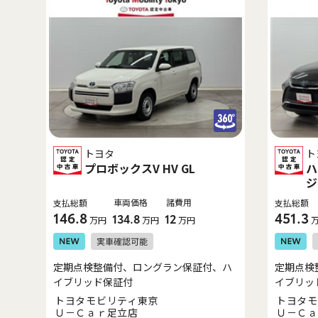
トヨタ
ト
プロボックスV HV GL
ハ
ジ
車両価格
諸費用
支払総額
支払総額
146.8
451.3
134.8
12
万円
万円
万円
定期点検整備付、ロングラン保証付、ハ
定期点検
イブリッド保証付
イブリッ
トヨタモビリティ東京
トヨタモ
Ｕ－Ｃａｒ足立店
Ｕ－Ｃａ