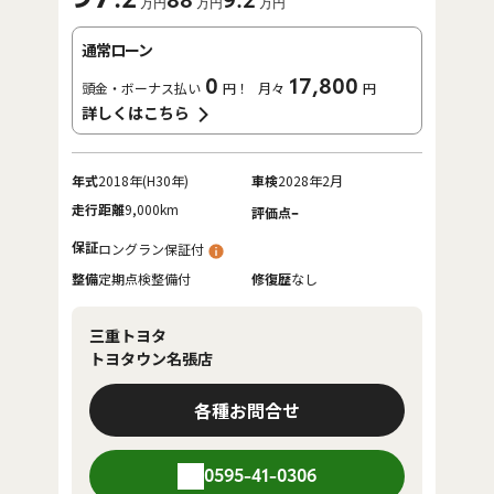
88
9
.2
万円
万円
万円
通常ローン
0
17,800
頭金・ボーナス払い
円！
月々
円
詳しくはこちら
年式
2018年(H30年)
車検
2028年2月
走行距離
9,000km
-
評価点
保証
ロングラン保証付
整備
定期点検整備付
修復歴
なし
三重トヨタ
トヨタウン名張店
各種お問合せ
0595-41-0306