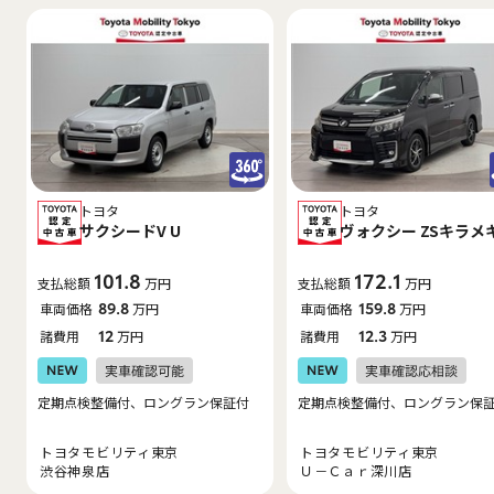
トヨタ
トヨタ
サクシードV U
ヴォクシー ZSキラメ
101.8
172.1
支払総額
万円
支払総額
万円
車両価格
89.8
万円
車両価格
159.8
万円
諸費用
12
万円
諸費用
12.3
万円
定期点検整備付、ロングラン保証付
定期点検整備付、ロングラン保
トヨタモビリティ東京
トヨタモビリティ東京
渋谷神泉店
Ｕ－Ｃａｒ深川店