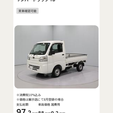
※消費税10%込み
※価格は展示店にて8月登録の場合
支払総額
車両価格
諸費用
97
.2