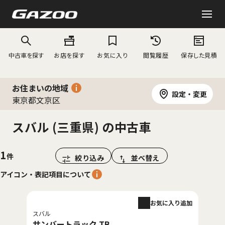
中古車を探す
お店を探す
お気に入り
閲覧履歴
保存した見積
お住まいの地域
設定・変更
東京都文京区
スバル (三重県) の中古車
1
絞り込み
並べ替え
アイコン・表記項目について
お気に入り追加
スバル
サンバートラック TB