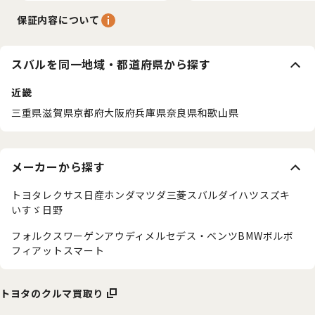
保証内容について
スバルを同一地域・都道府県から探す
近畿
三重県
滋賀県
京都府
大阪府
兵庫県
奈良県
和歌山県
メーカーから探す
トヨタ
レクサス
日産
ホンダ
マツダ
三菱
スバル
ダイハツ
スズキ
いすゞ
日野
フォルクスワーゲン
アウディ
メルセデス・ベンツ
BMW
ボルボ
フィアット
スマート
トヨタのクルマ買取り