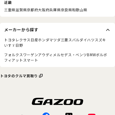
近畿
三重県
滋賀県
京都府
大阪府
兵庫県
奈良県
和歌山県
メーカーから探す
トヨタ
レクサス
日産
ホンダ
マツダ
三菱
スバル
ダイハツ
スズキ
いすゞ
日野
フォルクスワーゲン
アウディ
メルセデス・ベンツ
BMW
ボルボ
フィアット
スマート
トヨタのクルマ買取り