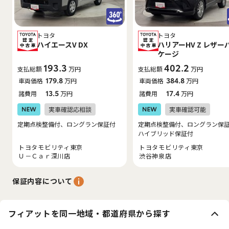
トヨタ
トヨタ
ハイエースV DX
ハリアーHV Z レザー
ケージ
193.3
402.2
支払総額
万円
支払総額
万円
車両価格
179.8
万円
車両価格
384.8
万円
諸費用
13.5
万円
諸費用
17.4
万円
定期点検整備付、ロングラン保証付
定期点検整備付、ロングラン保
ハイブリッド保証付
トヨタモビリティ東京
トヨタモビリティ東京
Ｕ－Ｃａｒ深川店
渋谷神泉店
保証内容について
フィアットを同一地域・都道府県から探す