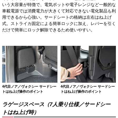
いう大容量が特徴で、電気ポットや電子レンジなど一般的な
車載電源では消費電力が大きくて対応できない電化製品も利
用できるから心強い。サードシートの格納は左右はね上げ
式。ストライカ固定による簡単ロックに加え、レバーを引く
だけで簡単にロック解除できるため使いやすい。
4代目ノア／ヴォクシー サードシー
4代目ノア／ヴォクシー サードシー
トはね上げ操作のポイント
トはね上げ操作のポイント
ラゲージスペース（7人乗り仕様／サードシー
トはね上げ時）