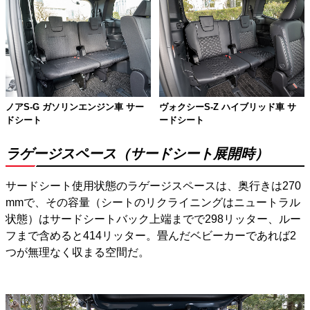
ノアS-G ガソリンエンジン車 サー
ヴォクシーS-Z ハイブリッド車 サ
ドシート
ードシート
ラゲージスペース（サードシート展開時）
サードシート使用状態のラゲージスペースは、奥行きは270
mmで、その容量（シートのリクライニングはニュートラル
状態）はサードシートバック上端までで298リッター、ルー
フまで含めると414リッター。畳んだベビーカーであれば2
つが無理なく収まる空間だ。