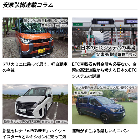
安東弘樹連載コラム
デリカミニに乗って思う、軽自動車
ETC車載器も料金所も必要ない、台
の今後
湾の高速道路から考える日本のETC
システムの課題
新型セレナ「e-POWER」ハイウェ
運転がすこぶる楽しいミニバン
イスターVとルキシオンに乗って気