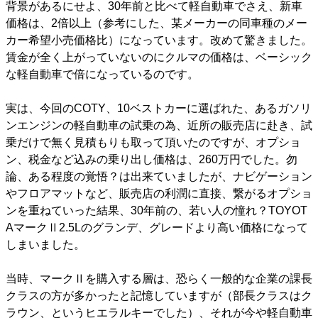
背景があるにせよ、30年前と比べて軽自動車でさえ、新車
価格は、2倍以上（参考にした、某メーカーの同車種のメー
カー希望小売価格比）になっています。改めて驚きました。
賃金が全く上がっていないのにクルマの価格は、ベーシック
な軽自動車で倍になっているのです。
実は、今回のCOTY、10ベストカーに選ばれた、あるガソリ
ンエンジンの軽自動車の試乗の為、近所の販売店に赴き、試
乗だけで無く見積もりも取って頂いたのですが、オプショ
ン、税金など込みの乗り出し価格は、260万円でした。勿
論、ある程度の覚悟？は出来ていましたが、ナビゲーション
やフロアマットなど、販売店の利潤に直接、繋がるオプショ
ンを重ねていった結果、30年前の、若い人の憧れ？TOYOT
AマークⅡ2.5Lのグランデ、グレードより高い価格になって
しまいました。
当時、マークⅡを購入する層は、恐らく一般的な企業の課長
クラスの方が多かったと記憶していますが（部長クラスはク
ラウン、というヒエラルキーでした）、それが今や軽自動車