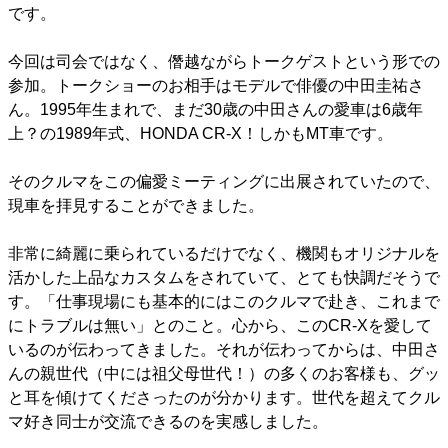
です。
今回は司会ではなく、僭越ながらトークゲストという形での
参加。トークショーのお相手はモデルで俳優の中田圭祐さ
ん。1995年生まれで、まだ30歳の中田さんの愛車は6歳年
上？の1989年式、HONDA CR-X！しかもMT車です。
そのクルマをこの偏愛ミーティングに出展されていたので、
現車を拝見することができました。
非常に綺麗に乗られているだけでなく、機関もオリジナルを
活かした上品なカスタムをされていて、とても快調だそうで
す。「仕事現場にも基本的にはこのクルマで赴き、これまで
にトラブルは無い」とのこと。心から、このCR-Xを愛して
いるのが伝わってきました。それが伝わってからは、中田さ
んの親世代（中には祖父母世代！）の多くのお客様も、グッ
と耳を傾けてくださったのが分かります。世代を超えてクル
マ好き同士が交流できるのを実感しました。