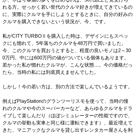
れる方。せっかく若い世代のクルマ好きが増えてきているの
に、実際にクルマを手にしようとするときに、自分の好みの
クルマを購入できないという状況が、今、です。
私がCITY TURBOⅡを購入した時は、デザインにもスペッ
クにも惚れて、5年落ちのクルマを48万円で買いました。
今、このクルマを買おうとすると、程度の良いモノは2～30
0万円。中には600万円の値がついている個体もあります。
若かった私が惚れたクルマが、こんな状態…。今の価格だっ
たら、当時の私には到底買えませんでした。
しかし！今の若い方は、別の方法で楽しんでいるようです。
例えばPlayStationのグランツーリスモを使って、当時の憧
れのクルマや今のスーパーカーなど、あらゆるクルマをドラ
イブして楽しんだり（ほぼシミュレーターの性能ですので、
クルマの挙動も実車と同じ様に運転できます）、最近増えて
きた、マニアックなクルマを貸し出すレンタカー屋さんを利