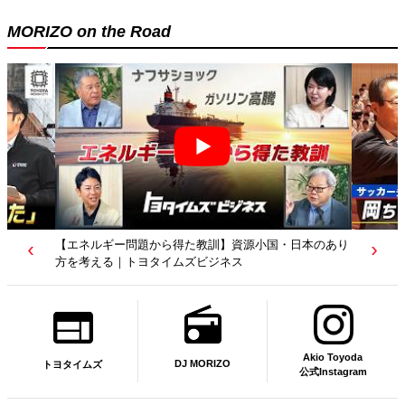
MORIZO on the Road
教訓】資源小国・日本のあり
【若者たちへ】岡田武史さんが“特別授業”で語
ビジネス
｜サッカー日本代表元監督｜トヨタイムズニュ
Akio Toyoda
DJ MORIZO
トヨタイムズ
公式Instagram