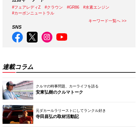
#フェアレディZ
#クラウン
#GR86
#水素エンジン
#カーボンニュートラル
キーワード一覧へ >>
SNS
連載コラム
クルマの時事問題、カーライフを語る
安東弘樹のクルマトーク
元ダカールラリーストにしてランクル好き
寺田昌弘の取材活動記