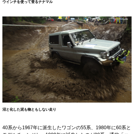
ウインチを使って登るナナマル
沼と化した泥も物ともしない走り
40系から1967年に派生したワゴンの55系、1980年に60系と