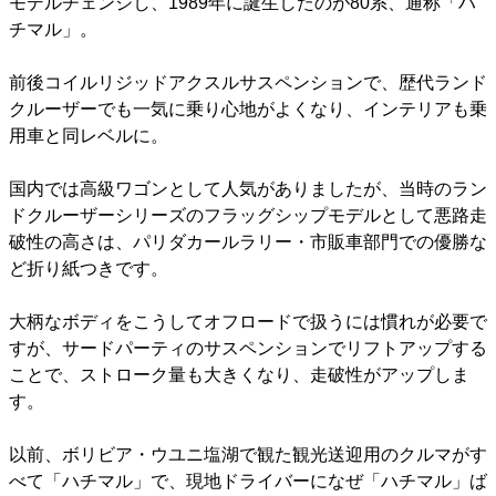
モデルチェンジし、1989年に誕生したのが80系、通称「ハ
チマル」。
前後コイルリジッドアクスルサスペンションで、歴代ランド
クルーザーでも一気に乗り心地がよくなり、インテリアも乗
用車と同レベルに。
国内では高級ワゴンとして人気がありましたが、当時のラン
ドクルーザーシリーズのフラッグシップモデルとして悪路走
破性の高さは、パリダカールラリー・市販車部門での優勝な
ど折り紙つきです。
大柄なボディをこうしてオフロードで扱うには慣れが必要で
すが、サードパーティのサスペンションでリフトアップする
ことで、ストローク量も大きくなり、走破性がアップしま
す。
以前、ボリビア・ウユニ塩湖で観た観光送迎用のクルマがす
べて「ハチマル」で、現地ドライバーになぜ「ハチマル」ば