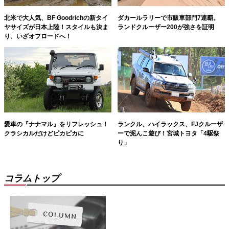
北米で大人気、BF Goodrichの新タイ
ダカールラリーで市販車部門7連覇。
ヤサイズが日本上陸！スタイルも決ま
ランドクルーザー200が強さを証明
り、いざオフロードへ！
愛車の『ナナマル』をリフレッシュ！
ランクル、ハイラックス、FJクルーザ
クラシカルだけどピカピカに
ーで泥んこ遊び！宮城トヨタ「4駆祭
り」
コラムトップ