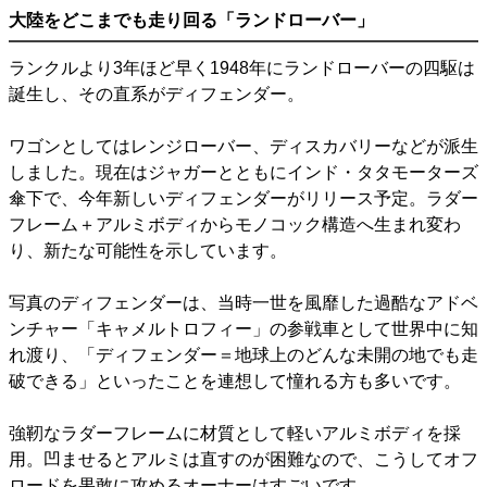
大陸をどこまでも走り回る「ランドローバー」
ランクルより3年ほど早く1948年にランドローバーの四駆は
誕生し、その直系がディフェンダー。
ワゴンとしてはレンジローバー、ディスカバリーなどが派生
しました。現在はジャガーとともにインド・タタモーターズ
傘下で、今年新しいディフェンダーがリリース予定。ラダー
フレーム＋アルミボディからモノコック構造へ生まれ変わ
り、新たな可能性を示しています。
写真のディフェンダーは、当時一世を風靡した過酷なアドベ
ンチャー「キャメルトロフィー」の参戦車として世界中に知
れ渡り、「ディフェンダー＝地球上のどんな未開の地でも走
破できる」といったことを連想して憧れる方も多いです。
強靭なラダーフレームに材質として軽いアルミボディを採
用。凹ませるとアルミは直すのが困難なので、こうしてオフ
ロードを果敢に攻めるオーナーはすごいです。