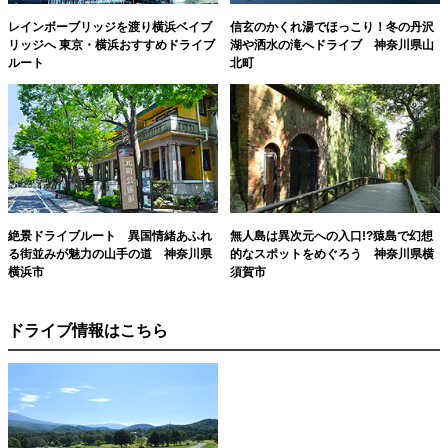
レインボーブリッジを渡り横浜ベイブ
信玄のかくれ湯でほっこり！冬の丹沢
リッジへ 東京・横浜おすすめドライブ
湖や洒水の滝へドライブ 神奈川県山
ルート
北町
絶景ドライブルート 異国情緒あふれ
無人島は異次元への入口!?猿島で幻想
る街並みが魅力の山手の道 神奈川県
的なスポットをめぐろう 神奈川県横
横浜市
須賀市
ドライブ情報はこちら