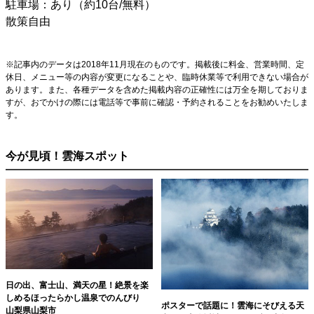
駐車場：あり（約10台/無料）
散策自由
※記事内のデータは2018年11月現在のものです。掲載後に料金、営業時間、定
休日、メニュー等の内容が変更になることや、臨時休業等で利用できない場合が
あります。また、各種データを含めた掲載内容の正確性には万全を期しておりま
すが、おでかけの際には電話等で事前に確認・予約されることをお勧めいたしま
す。
今が見頃！雲海スポット
日の出、富士山、満天の星！絶景を楽
しめるほったらかし温泉でのんびり
ポスターで話題に！雲海にそびえる天
山梨県山梨市