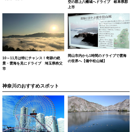
空の郡上八幡城へドライブ 岐阜県郡
上市
岡山市内から1時間のドライブで雲海
10～11月は特にチャンス！奇跡の絶
の世界へ【備中松山城】
景・雲海を見にドライブ 埼玉県秩父
市
神奈川のおすすめスポット