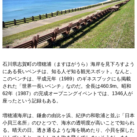
石川県志賀町の増穂浦（ますほがうら）海岸を見下ろすよう
にある長いベンチは、知る人ぞ知る観光スポット。なんと、
このベンチは、平成元年（1989）のギネスブックにも掲載
された「世界一長いベンチ」なのだ。全長は460.9m。昭和
62年（1987）の完成オープニングイベントでは、1346人が
座ったという記録もある。
増穂浦海岸は、鎌倉の由比ヶ浜、紀伊の和歌浦と並ぶ「日本
小貝三名所」のひとつで、海水の透明度が高いことで知られ
る。晴天の日、透き通るような海を眺めたり、小貝を探した