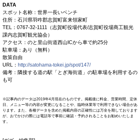
DATA
スポット名称：世界一長いベンチ
住所：石川県羽咋郡志賀町富来領家町
TEL：0767-32-1111（志賀町役場代表/志賀町役場商工観光
課内志賀町観光協会）
アクセス：のと里山街道西山ICから車で約25分
駐車場：あり（無料）
散策自由
URL：
http://satohama-tokei.jp/spot/147/
備考：隣接する道の駅「とぎ海街道」の駐車場を利用するの
も可
※記事内のデータは2019年4月現在のものです。掲載後に料金、営業時間、定休
日、メニュー等の内容が変更になることや、臨時休業等で利用できない場合があ
ります。また、各種データを含めた掲載内容の正確性には万全を期しております
が、おでかけの際には電話等で事前に確認・予約されることをお勧めいたしま
す。