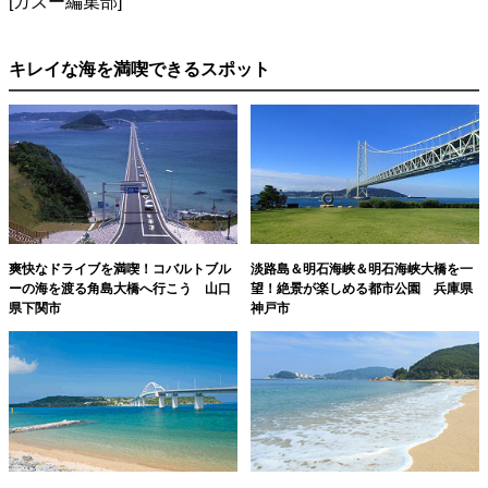
[ガズー編集部]
キレイな海を満喫できるスポット
爽快なドライブを満喫！コバルトブル
淡路島＆明石海峡＆明石海峡大橋を一
ーの海を渡る角島大橋へ行こう 山口
望！絶景が楽しめる都市公園 兵庫県
県下関市
神戸市