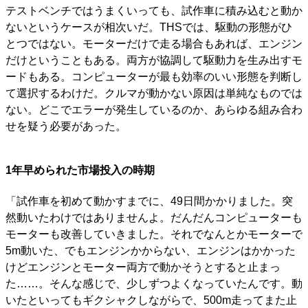
テストベンチではうまくいっても、試作車に積み込むと動か
ないというケースが相次いだ。THSでは、駆動の形態がひ
とつではない。モーターだけで走る場合もあれば、エンジン
だけということもある。両方が協調して駆動力を生み出すモ
ードもある。コンピューターが最も効率のいい形態を判断し
て選択するわけだ。クルマが動かない原因は単純なものでは
ない。どこでエラーが発生しているのか、あらゆる組み合わ
せを疑う必要があった。
1年早められた市場投入の時期
「試作車を初めて動かすまでに、49日間かかりました。突
然動いたわけではありませんよ。だんだんコンピューターも
モーターも改善していきました。それでなんとかモーターで
5m動いた、でもエンジンかからない、エンジンはかかった
けどエンジンとモーター両方で動かそうとすると止まっ
た……。そんな感じで、少しずつよくなっていたんです。動
いたといってもギクシャクしながらで、500m走ってまた止