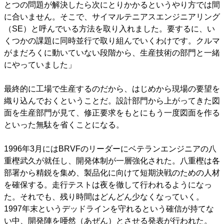
とつの問題が解決したら次にとりかかるというやり方では間
に合いません。そこで、サイマルテニアスエンジニアリング
（SE）と呼んでいる方法を取り入れました。要するに、い
くつかの課題に同時並行で取り組んでいくわけです。クルマ
がまだろくに動いていない段階から、生産技術の部門と一緒
にやっていました」
最終的に工場で生産するのだから、はじめから現場の要望を
織り込んでおくということだ。設計部門から上がってきた図
面を生産部門が見て、修正要求をもとにもう一度図面を作る
といった無駄を省くことになる。
1996年3月にはBRVFのリーダーにベテランエンジニアの八
重樫武久が就任し、開発体制が一層強化された。八重樫は各
部署から精鋭を集め、製品化に向けて短期決戦のための人材
を確保する。走行テストは夜を徹して行われるようになっ
た。それでも、残り時間はどんどん少なくなっていく。
1997年末というデッドラインを守れるという確信が持てな
い中、開発陣を唖然（あぜん）とさせる発表が行われた。