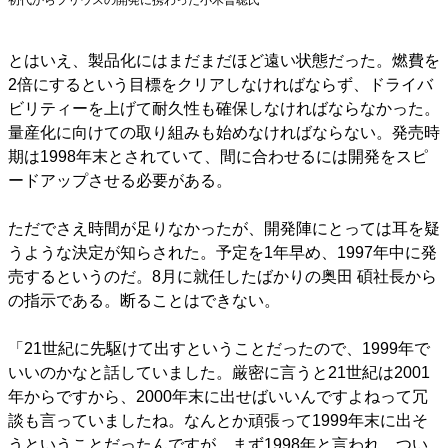
初代からプリウスの開発に携わった小木曽聡氏
とはいえ、製品化にはまだまだほど遠い状態だった。燃費を
2倍にするという目標をクリアしなければならず、ドライバ
ビリティーを上げて耐久性も確保しなければならなかった。
量産化に向けての取り組みも始めなければならない。発売時
期は1998年末とされていて、間に合わせるには開発をスピ
ードアップさせる必要がある。
ただでさえ時間が足りなかったが、開発陣にとっては耳を疑
うような決定が知らされた。予定を1年早め、1997年中に発
売するというのだ。8月に就任したばかりの奥田 碩社長から
の指示である。断ることはできない。
「21世紀に先駆けて出すということだったので、1999年で
いいのかなと話していました。厳密に言うと21世紀は2001
年からですから、2000年末に出せばいいんですよねって冗
談も言っていましたね。なんとか頑張って1999年末に出そ
うということだったんですが、まず1998年と言われ、つい