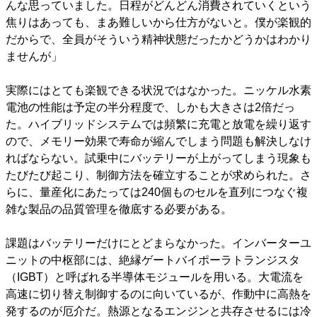
んな思っていました。日程がどんどん消費されていくという
焦りはあっても、まあ難しいから仕方がないと。僕が楽観的
だからで、全員がそういう精神状態だったかどうかはわかり
ませんが」
実際にはとても楽観できる状況ではなかった。ニッケル水素
電池の性能は予定の半分程度で、しかも大きさは2倍だっ
た。ハイブリッドシステムでは頻繁に充電と放電を繰り返す
ので、メモリー効果で寿命が縮んでしまう問題も解決しなけ
ればならない。試乗中にバッテリーが上がってしまう現象も
たびたび起こり、制御方法を確立することが求められた。さ
らに、量産化にあたっては240個ものセルを直列につなぐ複
雑な製品の品質管理を徹底する必要がある。
課題はバッテリーだけにとどまらなかった。インバーターユ
ニットの中枢部には、絶縁ゲートバイポーラトランジスタ
（IGBT）と呼ばれる半導体モジュールを用いる。大電流を
高速に切り替え制御するのに向いているが、作動中に高熱を
発するのが厄介だ。熱源となるエンジンと共存させるには冷