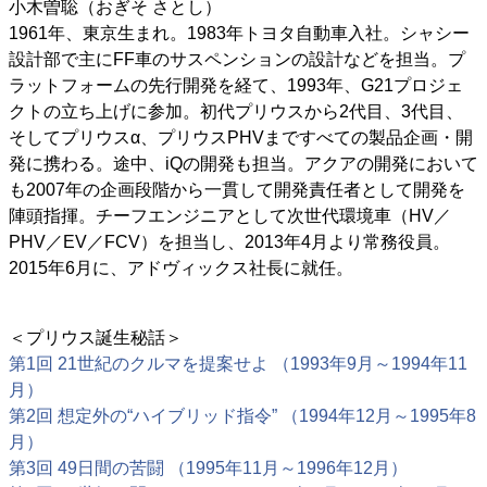
小木曽聡（おぎそ さとし）
1961年、東京生まれ。1983年トヨタ自動車入社。シャシー
設計部で主にFF車のサスペンションの設計などを担当。プ
ラットフォームの先行開発を経て、1993年、G21プロジェ
クトの立ち上げに参加。初代プリウスから2代目、3代目、
そしてプリウスα、プリウスPHVまですべての製品企画・開
発に携わる。途中、iQの開発も担当。アクアの開発において
も2007年の企画段階から一貫して開発責任者として開発を
陣頭指揮。チーフエンジニアとして次世代環境車（HV／
PHV／EV／FCV）を担当し、2013年4月より常務役員。
2015年6月に、アドヴィックス社長に就任。
＜プリウス誕生秘話＞
第1回 21世紀のクルマを提案せよ （1993年9月～1994年11
月）
第2回 想定外の“ハイブリッド指令” （1994年12月～1995年8
月）
第3回 49日間の苦闘 （1995年11月～1996年12月）