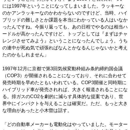
には1997年ということになってしまいました。ラッキーな
のかアンラッキーなのかわからないのですけど、当時、ハイ
ブリッドの難しさとか課題を本当にわかっている人はいなか
ったんですね。今振り返っても、あの日程でやるのは相当ハ
ードルが高かったんですけど、トップとしては『まずはチャ
レンジさせてみよう』ということになったんでしょう。うち
の連中が死ぬ気で頑張ればなんとかなるんじゃないかと考え
たのかもしれません」
1997年12月に京都で第3回気候変動枠組み条約締約国会議
（COP3）が開催されることになっており、それに合わせて
発売時期を早めたともいわれている。COP3開催と同時期に
ハイブリッド車が発売されれば、大きく報道されることにな
る。排ガスのCO2を劇的に減らす具体的な提案であり、世
界中にインパクトを与えることは確実だ。ただ、もっと大き
な理由があったと小木曽は話す。
「どの自動車メーカーも電動化はやっていました。モーター