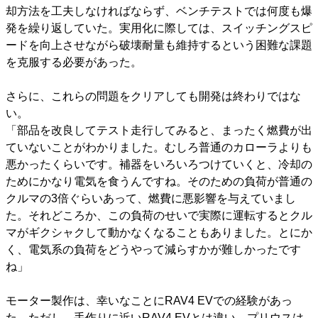
却方法を工夫しなければならず、ベンチテストでは何度も爆
発を繰り返していた。実用化に際しては、スイッチングスピ
ードを向上させながら破壊耐量も維持するという困難な課題
を克服する必要があった。
さらに、これらの問題をクリアしても開発は終わりではな
い。
「部品を改良してテスト走行してみると、まったく燃費が出
ていないことがわかりました。むしろ普通のカローラよりも
悪かったくらいです。補器をいろいろつけていくと、冷却の
ためにかなり電気を食うんですね。そのための負荷が普通の
クルマの3倍ぐらいあって、燃費に悪影響を与えていまし
た。それどころか、この負荷のせいで実際に運転するとクル
マがギクシャクして動かなくなることもありました。とにか
く、電気系の負荷をどうやって減らすかが難しかったです
ね」
モーター製作は、幸いなことにRAV4 EVでの経験があっ
た。ただし、手作りに近いRAV4 EVとは違い、プリウスは