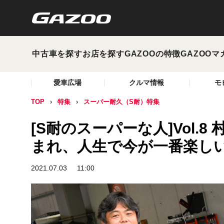
中古車を探す
お店を探す
GAZOOの特徴
GAZOOマ
愛車広場
クルマ情報
モ
TOP
特集
スーパー耐久（S耐）特集
[S耐のスーパーな人]Vol.
まれ、人生で今が一番楽し
2021.07.03
11:00