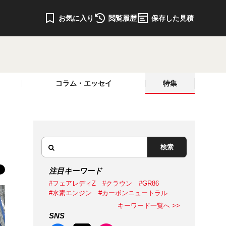
お気に入り
閲覧履歴
保存した見積
コラム・エッセイ
特集
検索
注目キーワード
#フェアレディZ
#クラウン
#GR86
#水素エンジン
#カーボンニュートラル
キーワード一覧へ >>
SNS