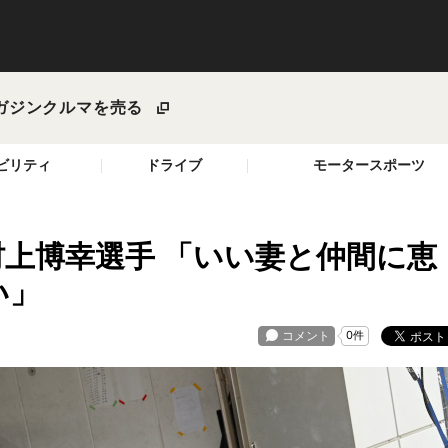
ガジン
クルマを売る
ビリティ
ドライブ
モータースポーツ
8 村上博幸選手 「いい妻と仲間に恵
い」