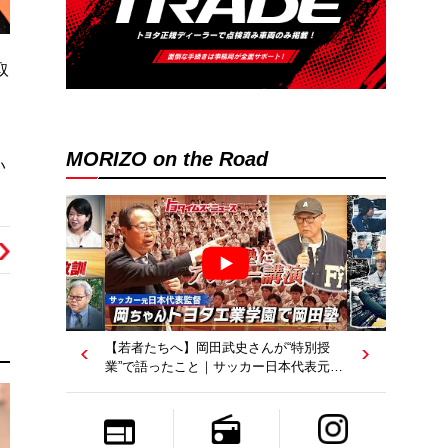
取
MORIZO on the Road
い
【若者たちへ】岡田武史さんが“特別授
業”で語ったこと｜サッカー日本代表元監
督｜トヨタイムズニュース