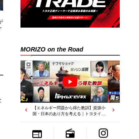
が
イ
MORIZO on the Road
と
【エネルギー問題から得た教訓】資源小
国・日本のあり方を考える｜トヨタイム
ズビジネス