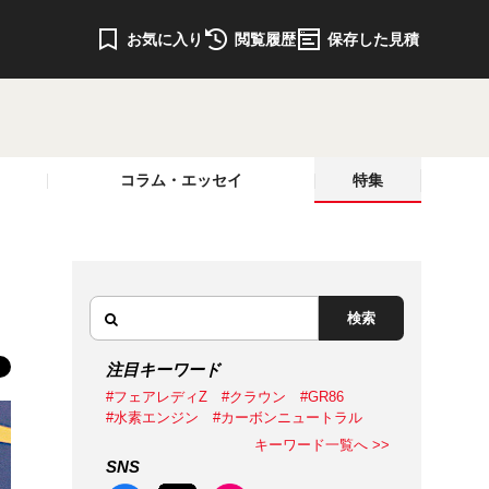
お気に入り
閲覧履歴
保存した見積
コラム・エッセイ
特集
検索
注目キーワード
#フェアレディZ
#クラウン
#GR86
#水素エンジン
#カーボンニュートラル
キーワード一覧へ >>
SNS