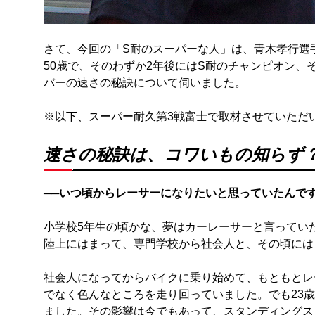
さて、今回の「S耐のスーパーな人」は、青木孝行選
50歳で、そのわずか2年後にはS耐のチャンピオン、そ
バーの速さの秘訣について伺いました。
※以下、スーパー耐久第3戦富士で取材させていただ
速さの秘訣は、コワいもの知らず
──いつ頃からレーサーになりたいと思っていたんで
小学校5年生の頃かな、夢はカーレーサーと言ってい
陸上にはまって、専門学校から社会人と、その頃には
社会人になってからバイクに乗り始めて、もともとレ
でなく色んなところを走り回っていました。でも23
ました。その影響は今でもあって、スタンディングス