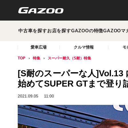
中古車を探す
お店を探す
GAZOOの特徴
GAZOOマ
愛車広場
クルマ情報
モ
TOP
特集
スーパー耐久（S耐）特集
[S耐のスーパーな人]Vol.1
始めてSUPER GTまで登
2021.09.05
11:00