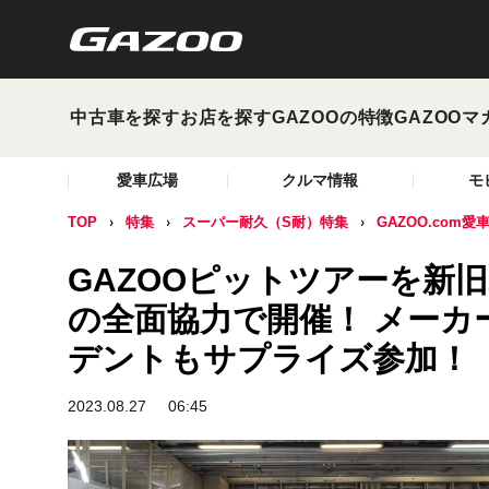
中古車を探す
お店を探す
GAZOOの特徴
GAZOOマ
愛車広場
クルマ情報
モ
TOP
特集
スーパー耐久（S耐）特集
GAZOO.com
GAZOOピットツアーを新旧Z
の全面協力で開催！ メーカ
デントもサプライズ参加！
2023.08.27
06:45