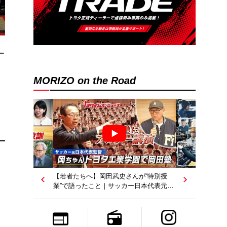
ー
MORIZO on the Road
は
【トヨタディレクターズカット】クリエ
イターが工場を映像作品に？従業員たち
の涙の理由は…｜トヨタイムズニュース