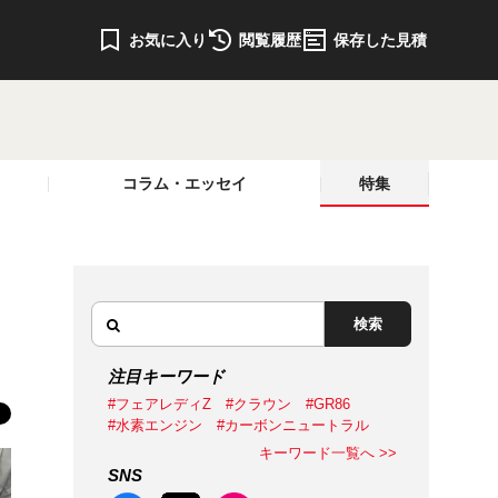
お気に入り
閲覧履歴
保存した見積
コラム・エッセイ
特集
検索
注目キーワード
#フェアレディZ
#クラウン
#GR86
#水素エンジン
#カーボンニュートラル
キーワード一覧へ >>
SNS