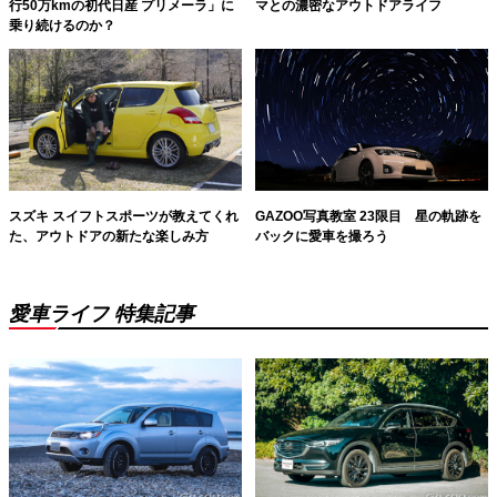
行50万kmの初代日産 プリメーラ」に
マとの濃密なアウトドアライフ
乗り続けるのか？
スズキ スイフトスポーツが教えてくれ
GAZOO写真教室 23限目 星の軌跡を
た、アウトドアの新たな楽しみ方
バックに愛車を撮ろう
愛車ライフ 特集記事