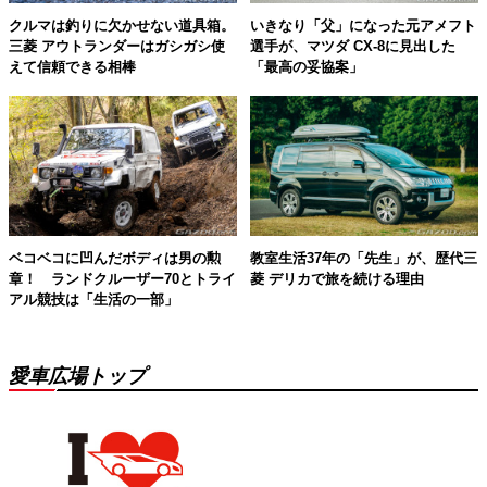
クルマは釣りに欠かせない道具箱。
いきなり「父」になった元アメフト
三菱 アウトランダーはガシガシ使
選手が、マツダ CX-8に見出した
えて信頼できる相棒
「最高の妥協案」
ベコベコに凹んだボディは男の勲
教室生活37年の「先生」が、歴代三
章！ ランドクルーザー70とトライ
菱 デリカで旅を続ける理由
アル競技は「生活の一部」
愛車広場トップ