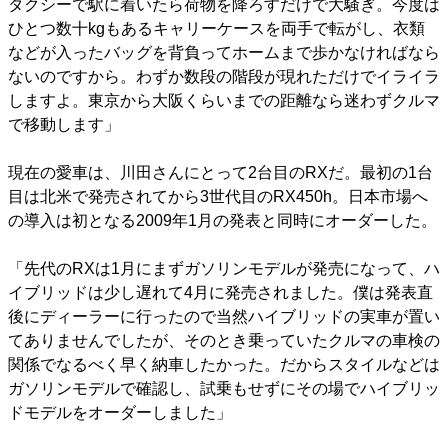
タクシーで駅に着いたら荷物を降ろすだけで大騒ぎ。今度は
ひとつ数十kgもあるキャリーケースを両手で転がし、衣類
などが入ったバッグを背負ってホームまで歩かなければなら
ないのですから。わずか数段の階段が現れただけでイライラ
しますよ。東京から大阪くらいまでの距離なら迷わずクルマ
で移動します」
現在の愛車は、川田さんにとって2台目のRXだ。最初の1台
目は北米で発売されてから3世代目のRX450h。日本市場へ
の導入は初となる2009年1月の発表と同時にオーダーした。
「先代のRXは1月にまずガソリンモデルが発売になって、ハ
イブリッドは少し遅れて4月に発売されました。僕は発表直
後にディーラーに行ったので当然ハイブリッドの実車が置い
てありませんでしたが、そのとき乗っていたクルマの車検の
関係でなるべく早く納車したかった。だからスタイルなどは
ガソリンモデルで確認し、試乗もせずにその場でハイブリッ
ドモデルをオーダーしました」