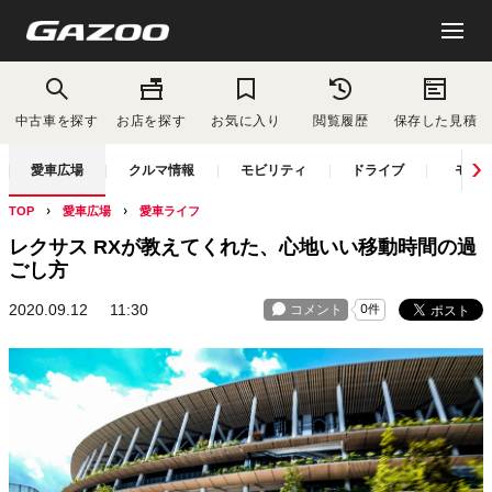
中古車を探す
お店を探す
お気に入り
閲覧履歴
保存した見積
愛車広場
クルマ情報
モビリティ
ドライブ
モー
TOP
愛車広場
愛車ライフ
レクサス RXが教えてくれた、心地いい移動時間の過
ごし方
2020.09.12
11:30