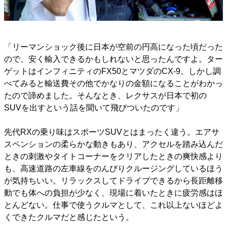
「リーマンショック後に日本が空前の円高になった頃だった
ので、安く輸入できるかもしれないと思ったんですよ。ター
ゲットはインフィニティのFX50とマツダのCX-9。しかし調
べてみると輸送費その他でかなりの金額になることがわかっ
たので諦めました。そんなとき、レクサスが日本で初の
SUVを出すという話を聞いて飛びついたのです」
先代RXの乗り味はスポーツSUVとはまったく違う。エアサ
スペンションの柔らかな動きもあり、アクセルを踏み込んだ
ときの刺激やタイトコーナーをクリアしたときの爽快感より
も、高速道路の左車線をのんびりクルージングしているほう
が気持ちいい。リラックスしてドライブできるから長距離移
動でも体への負担が少なく、現場に着いたときに疲労感はほ
とんどない。仕事で使うクルマとして、これ以上ないほどよ
くできたクルマだと感じたという。