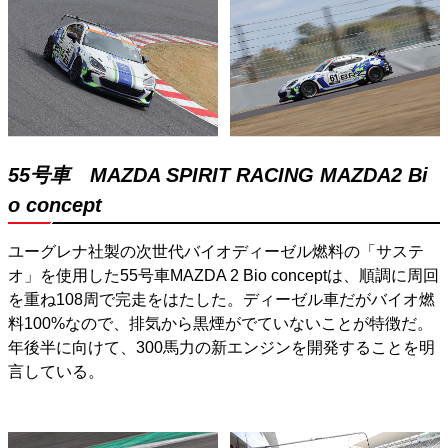
55号車 MAZDA SPIRIT RACING MAZDA2 Bi
o concept
ユーグレナ社製の次世代バイオディーゼル燃料の「サステ
オ」を使用した55号車MAZDA 2 Bio conceptは、順調に周回
を重ね108周で完走をはたした。ディーゼル車だがバイオ燃
料100%なので、排気から黒煙がでていないことが特徴だ。
年後半に向けて、300馬力の新エンジンを開発することを明
言している。