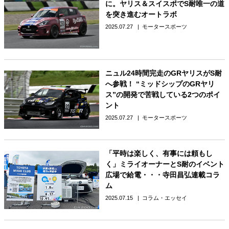
に。ヤリス＆スイスポでS耐唯一の道
を突き進むオートラボ
2025.07.27
モータースポーツ
ニュル24時間完走のGRヤリスがS耐
へ参戦！ “ミッドシップのGRヤリ
ス”の開発で苦戦している2つのポイ
ント
2025.07.27
モータースポーツ
「平時は楽しく、有事には頼もし
く」ミライオーナーとS耐のイベント
広場で給電・・・寺田昌弘連載コラ
ム
2025.07.15
コラム・エッセイ