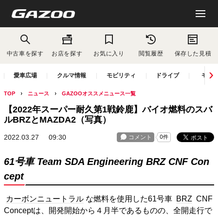
中古車を探す
お店を探す
お気に入り
閲覧履歴
保存した見積
愛車広場
クルマ情報
モビリティ
ドライブ
モー
TOP
ニュース
GAZOOオススメニュース一覧
【2022年スーパー耐久第1戦鈴鹿】バイオ燃料のスバ
ルBRZとMAZDA2（写真）
2022.03.27
09:30
61号車 Team SDA Engineering BRZ CNF Con
cept
カーボンニュートラル
な燃料を使用した61号車
BRZ
CNF
Conceptは、開発開始から４月半であるものの、全開走行で