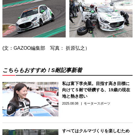
(文：GAZOO編集部 写真： 折原弘之）
こちらもおすすめ！S耐記事新着
私は富下李央菜。目指す高き目標に
向けてＳ耐で研鑽する、19歳の現在
地と熱き想い
2025.08.08
モータースポーツ
すべてはクルマづくりを楽しむため