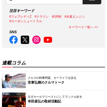
注目キーワード
#フェアレディZ
#クラウン
#GR86
#水素エンジン
#カーボンニュートラル
キーワード一覧へ >>
SNS
連載コラム
クルマの時事問題、カーライフを語る
安東弘樹のクルマトーク
元ダカールラリーストにしてランクル好き
寺田昌弘の取材活動記