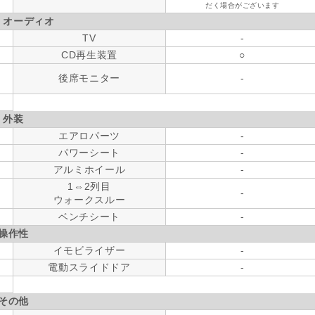
だく場合がございます
・オーディオ
TV
-
CD再生装置
○
後席モニター
-
外装
エアロパーツ
-
パワーシート
-
アルミホイール
-
1⇔2列目
-
ウォークスルー
ベンチシート
-
操作性
イモビライザー
-
電動スライドドア
-
その他