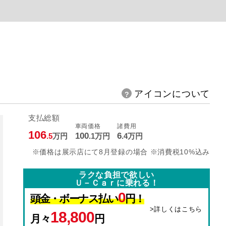
アイコンについて
支払総額
車両価格
諸費用
106
100
6
.5
万円
.1
万円
.4
万円
※価格は展示店にて8月登録の場合 ※消費税10%込み
ラクな負担で欲しい
Ｕ－Ｃａｒに乗れる！
0
頭金・ボーナス払い
円！
>詳しくはこちら
18,800
月々
円