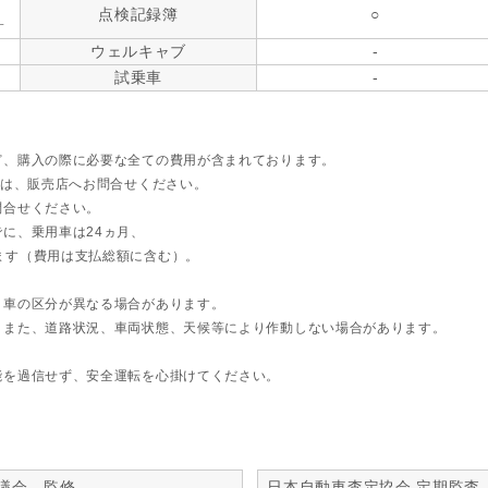
点検記録簿
○
す
ウェルキャブ
-
試乗車
-
ど、購入の際に必要な全ての費用が含まれております。
ては、販売店へお問合せください。
問合せください。
に、乗用車は24ヵ月、
ます（費用は支払総額に含む）。
ト車の区分が異なる場合があります。
。また、道路状況、車両状態、天候等により作動しない場合があります。
能を過信せず、安全運転を心掛けてください。
議会 監修
日本自動車査定協会 定期監査