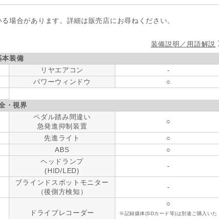
いる場合があります。詳細は販売店にお尋ねください。
装備説明／用語解説
基本装備
リヤエアコン
-
パワーウィンドウ
○
全・視界
ペダル踏み間違い
○
急発進抑制装置
先進ライト
○
ABS
○
ヘッドランプ
-
(HID/LED)
ブラインドスポットモニター
-
（後側方検知）
○
ドライブレコーダー
※記録媒体(SDカード等)は別途ご購入いた