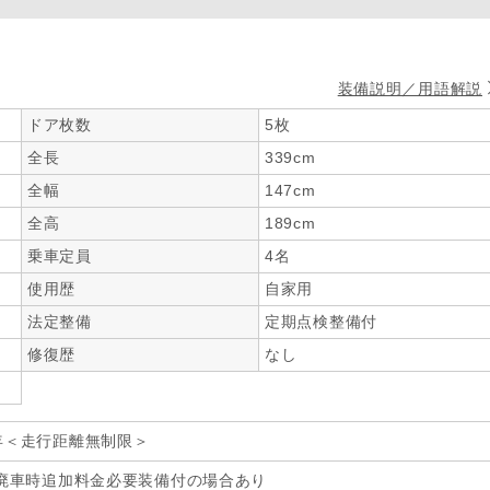
装備説明／用語解説
ドア枚数
5枚
全長
339cm
全幅
147cm
全高
189cm
乗車定員
4名
使用歴
自家用
法定整備
定期点検整備付
修復歴
なし
年＜走行距離無制限＞
廃車時追加料金必要装備付の場合あり