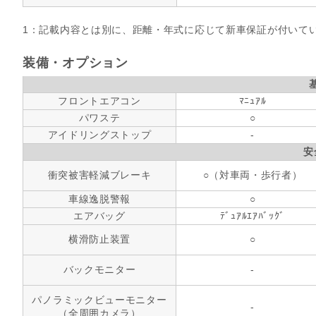
1：記載内容とは別に、距離・年式に応じて新車保証が付いて
装備・オプション
フロントエアコン
ﾏﾆｭｱﾙ
パワステ
○
アイドリングストップ
-
安
衝突被害軽減ブレーキ
○（対車両・歩行者）
車線逸脱警報
○
エアバッグ
ﾃﾞｭｱﾙｴｱﾊﾞｯｸﾞ
横滑防止装置
○
バックモニター
-
パノラミックビューモニター
-
（全周囲カメラ）