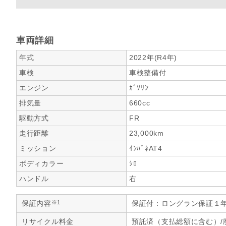
車両詳細
年式
2022年(R4年)
車検
車検整備付
エンジン
ｶﾞｿﾘﾝ
排気量
660cc
駆動方式
FR
走行距離
23,000km
ミッション
ｲﾝﾊﾟﾈAT4
ボディカラー
ｼﾛ
ハンドル
右
※1
保証内容
保証付：ロングラン保証１
リサイクル料金
預託済（支払総額に含む）/