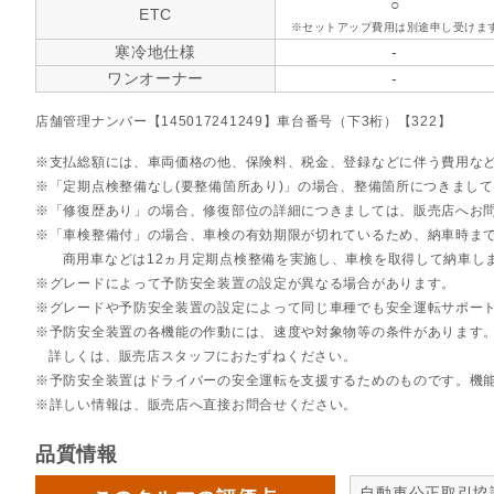
○
ETC
※セットアップ費用は別途申し受けま
寒冷地仕様
-
ワンオーナー
-
店舗管理ナンバー【145017241249】車台番号（下3桁）【322】
支払総額には、車両価格の他、保険料、税金、登録などに伴う費用な
「定期点検整備なし(要整備箇所あり)」の場合、整備箇所につきまし
「修復歴あり」の場合、修復部位の詳細につきましては、販売店へお
「車検整備付」の場合、車検の有効期限が切れているため、納車時まで
商用車などは12ヵ月定期点検整備を実施し、車検を取得して納車し
グレードによって予防安全装置の設定が異なる場合があります。
グレードや予防安全装置の設定によって同じ車種でも安全運転サポー
予防安全装置の各機能の作動には、速度や対象物等の条件があります
詳しくは、販売店スタッフにおたずねください。
予防安全装置はドライバーの安全運転を支援するためのものです。機
詳しい情報は、販売店へ直接お問合せください。
品質情報
自動車公正取引協