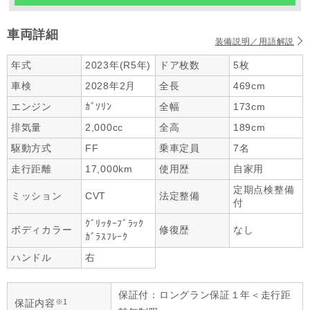
車両詳細
装備説明／用語解説
年式
2023年(R5年)
ドア枚数
5枚
車検
2028年2月
全長
469cm
エンジン
ｶﾞｿﾘﾝ
全幅
173cm
排気量
2,000cc
全高
189cm
駆動方式
FF
乗車定員
7名
走行距離
17,000km
使用歴
自家用
定期点検整備
ミッション
CVT
法定整備
付
ｸﾞﾘｯﾀｰﾌﾞﾗｯｸ
ボディカラー
修復歴
なし
ｶﾞﾗｽﾌﾚｰｸ
ハンドル
右
保証付：ロングラン保証１年＜走行距
※1
保証内容