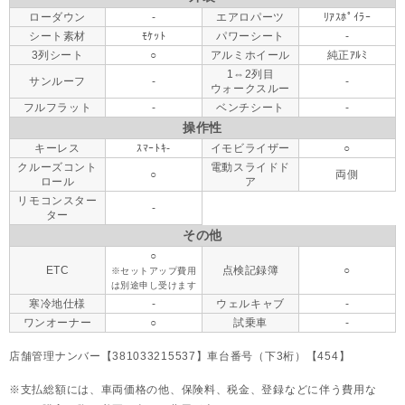
ローダウン
-
エアロパーツ
ﾘｱｽﾎﾟｲﾗｰ
シート素材
ﾓｹｯﾄ
パワーシート
-
3列シート
○
アルミホイール
純正ｱﾙﾐ
1⇔2列目
サンルーフ
-
-
ウォークスルー
フルフラット
-
ベンチシート
-
操作性
キーレス
ｽﾏｰﾄｷ-
イモビライザー
○
クルーズコント
電動スライドド
○
両側
ロール
ア
リモコンスター
-
ター
その他
○
ETC
点検記録簿
○
※セットアップ費用
は別途申し受けます
寒冷地仕様
-
ウェルキャブ
-
ワンオーナー
○
試乗車
-
店舗管理ナンバー【381033215537】車台番号（下3桁）【454】
支払総額には、車両価格の他、保険料、税金、登録などに伴う費用な