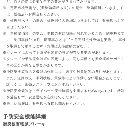
ど、購入の際に必要な全ての費用が含まれております。
「定期点検整備なし(要整備箇所あり)」の場合、整備箇所につきまして
は、販売店へお問合せください。
「修復歴あり」の場合、修復部位の詳細につきましては、販売店へお問
合せください。
「車検整備付」の場合、車検の有効期限が切れているため、納車時まで
に、乗用車は24ヵ月、
商用車などは12ヵ月定期点検整備を実施し、車検
を取得して納車します（費用は支払総額に含む）。
グレードによって予防安全装置の設定が異なる場合があります。
グレードや予防安全装置の設定によって同じ車種でも安全運転サポート
車の区分が異なる場合があります。
予防安全装置の各機能の作動には、速度や対象物等の条件があります。
また、道路状況、車両状態、天候等により作動しない場合があります。
詳しくは、販売店スタッフにおたずねください。
予防安全装置はドライバーの安全運転を支援するためのものです。機能
を過信せず、安全運転を心掛けてください。
詳しい情報は、販売店へ直接お問合せください。
予防安全機能詳細
衝突被害軽減ブレーキ