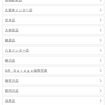
香椎駅前店
久留米インター店
甘木店
大牟田店
櫛原店
八女インター店
柳川店
GR Gａｒａｇｅ福岡空港
御笠川店
那珂川店
須恵店