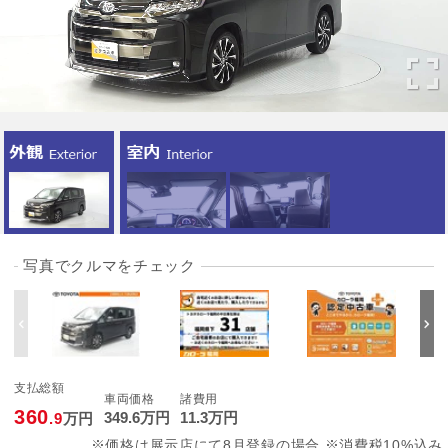
写真でクルマをチェック
支払総額
車両価格
諸費用
360
349
.6
万円
11
.3
万円
.9
万円
※価格は展示店にて8月登録の場合 ※消費税10%込み