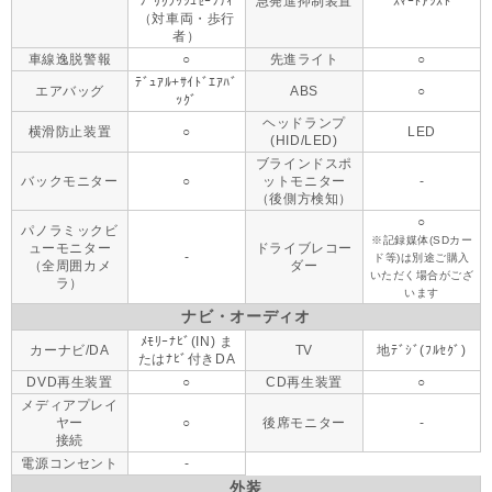
ﾌﾟﾘｸﾗｯｼｭｾｰﾌﾃｨ
急発進抑制装置
ｽﾏｰﾄｱｼｽﾄ
（対車両・歩行
者）
車線逸脱警報
○
先進ライト
○
ﾃﾞｭｱﾙ+ｻｲﾄﾞｴｱﾊﾞ
エアバッグ
ABS
○
ｯｸﾞ
ヘッドランプ
横滑防止装置
○
LED
(HID/LED)
ブラインドスポ
バックモニター
○
ットモニター
-
（後側方検知）
○
パノラミックビ
※記録媒体(SDカー
ューモニター
ドライブレコー
-
ド等)は別途ご購入
（全周囲カメ
ダー
いただく場合がござ
ラ）
います
ナビ・オーディオ
ﾒﾓﾘｰﾅﾋﾞ(IN) ま
カーナビ/DA
TV
地ﾃﾞｼﾞ(ﾌﾙｾｸﾞ)
たはﾅﾋﾞ付きDA
DVD再生装置
○
CD再生装置
○
メディアプレイ
ヤー
○
後席モニター
-
接続
電源コンセント
-
外装