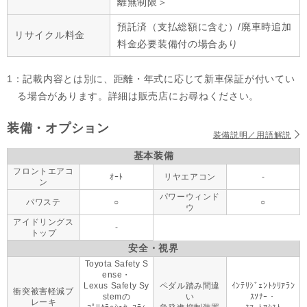
離無制限＞
預託済（支払総額に含む）/廃車時追加
リサイクル料金
料金必要装備付の場合あり
1：記載内容とは別に、距離・年式に応じて新車保証が付いてい
る場合があります。詳細は販売店にお尋ねください。
装備・オプション
装備説明／用語解説
基本装備
フロントエアコ
ｵｰﾄ
リヤエアコン
-
ン
パワーウィンド
パワステ
○
○
ウ
アイドリングス
-
トップ
安全・視界
Toyota Safety S
ense・
Lexus Safety Sy
ペダル踏み間違
ｲﾝﾃﾘｼﾞｪﾝﾄｸﾘｱﾗﾝ
衝突被害軽減ブ
stemの
い
ｽｿﾅｰ・
レーキ