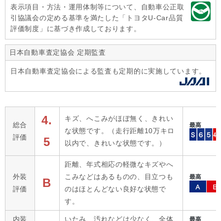
表示項目・方法・運用体制等について、自動車公正取
引協議会の定める基準を満たした「トヨタU-Car品質
評価制度」に基づき作成しております。
日本自動車査定協会 定期監査
日本自動車査定協会による監査も定期的に実施しています。
4.
キズ、へこみがほぼ無く、きれい
総合
な状態です。（走行距離10万キロ
評価
5
以内で、きれいな状態です。）
距離、年式相応の軽微なキズやへ
外装
こみなどはあるものの、目立つも
B
評価
のはほとんどない良好な状態で
す。
内装
いたみ、汚れなどは少なく、全体