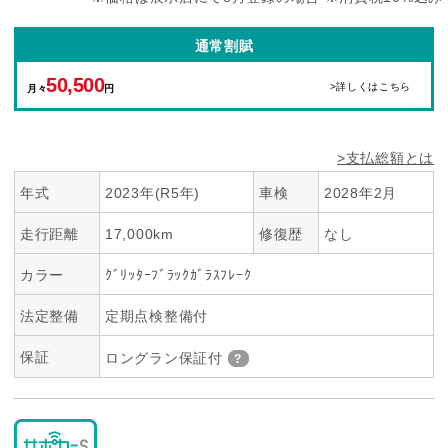
通常割賦
50,500
>詳しくはこちら
月々
円
>支払総額とは
年式
2023年(R5年)
車検
2028年2月
走行距離
17,000km
修復歴
なし
カラー
ｸﾞﾘｯﾀｰﾌﾞﾗｯｸｶﾞﾗｽﾌﾚｰｸ
法定整備
定期点検整備付
保証
ロングラン保証付