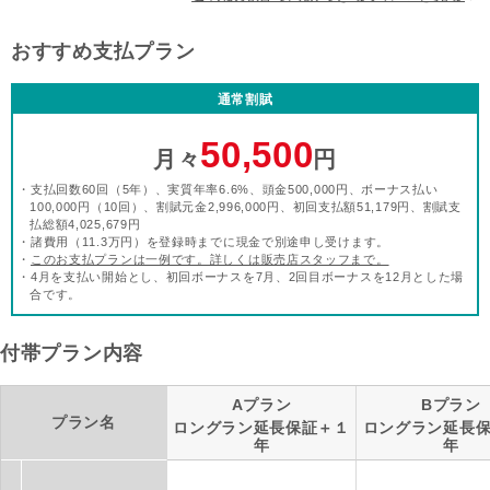
おすすめ支払プラン
通常割賦
50,500
月々
円
・支払回数60回（5年）、実質年率6.6%、頭金500,000円、ボーナス払い
100,000円（10回）、割賦元金2,996,000円、初回支払額51,179円、割賦支
払総額4,025,679円
・諸費用（11.3万円）を登録時までに現金で別途申し受けます。
・
このお支払プランは一例です。詳しくは販売店スタッフまで。
・4月を支払い開始とし、初回ボーナスを7月、2回目ボーナスを12月とした場
合です。
付帯プラン内容
Aプラン
Bプラン
プラン名
ロングラン延長保証＋１
ロングラン延長
年
年