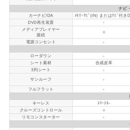
ナビ
カーナビ/DA
ﾒﾓﾘｰﾅﾋﾞ(IN) またはﾅﾋﾞ付き
DVD再生装置
-
メディアプレイヤー
○
接続
電源コンセント
-
ローダウン
-
シート素材
合成皮革
3列シート
-
サンルーフ
-
フルフラット
-
キーレス
ｽﾏｰﾄｷ-
クルーズコントロール
○
リモコンスターター
-