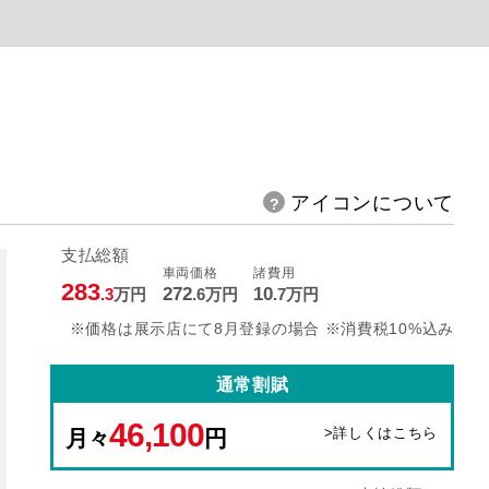
アイコンについて
支払総額
車両価格
諸費用
283
272
10
.3
万円
.6
万円
.7
万円
※価格は展示店にて8月登録の場合 ※消費税10%込み
通常割賦
46,100
>詳しくはこちら
月々
円