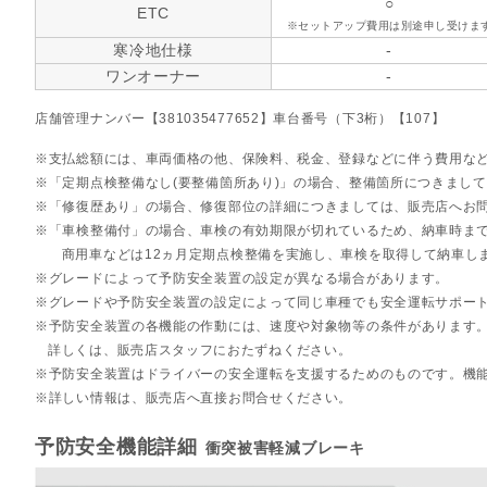
○
ETC
※セットアップ費用は別途申し受けま
寒冷地仕様
-
ワンオーナー
-
店舗管理ナンバー【381035477652】車台番号（下3桁）【107】
支払総額には、車両価格の他、保険料、税金、登録などに伴う費用な
「定期点検整備なし(要整備箇所あり)」の場合、整備箇所につきまし
「修復歴あり」の場合、修復部位の詳細につきましては、販売店へお
「車検整備付」の場合、車検の有効期限が切れているため、納車時まで
商用車などは12ヵ月定期点検整備を実施し、車検を取得して納車し
グレードによって予防安全装置の設定が異なる場合があります。
グレードや予防安全装置の設定によって同じ車種でも安全運転サポー
予防安全装置の各機能の作動には、速度や対象物等の条件があります
詳しくは、販売店スタッフにおたずねください。
予防安全装置はドライバーの安全運転を支援するためのものです。機
詳しい情報は、販売店へ直接お問合せください。
予防安全機能詳細
衝突被害軽減ブレーキ