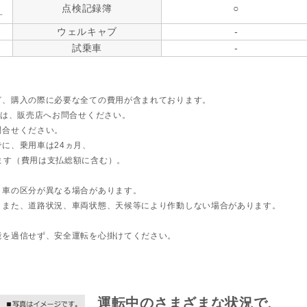
点検記録簿
○
す
ウェルキャブ
-
試乗車
-
ど、購入の際に必要な全ての費用が含まれております。
ては、販売店へお問合せください。
問合せください。
に、乗用車は24ヵ月、
ます（費用は支払総額に含む）。
ト車の区分が異なる場合があります。
。また、道路状況、車両状態、天候等により作動しない場合があります。
能を過信せず、安全運転を心掛けてください。
運転中のさまざまな状況で、