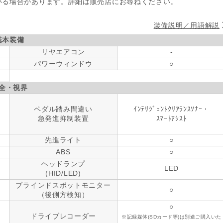
いる場合があります。詳細は販売店にお尋ねください。
装備説明／用語解説
基本装備
リヤエアコン
-
パワーウィンドウ
○
全・視界
ペダル踏み間違い
ｲﾝﾃﾘｼﾞｪﾝﾄｸﾘｱﾗﾝｽｿﾅｰ・
急発進抑制装置
ｽﾏｰﾄｱｼｽﾄ
先進ライト
○
ABS
○
ヘッドランプ
LED
(HID/LED)
ブラインドスポットモニター
○
（後側方検知）
○
ドライブレコーダー
※記録媒体(SDカード等)は別途ご購入いた