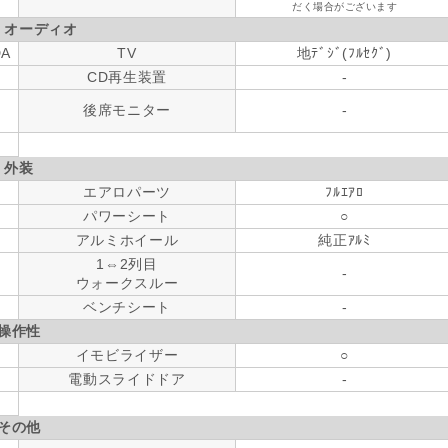
だく場合がございます
・オーディオ
DA
TV
地ﾃﾞｼﾞ(ﾌﾙｾｸﾞ)
CD再生装置
-
後席モニター
-
外装
エアロパーツ
ﾌﾙｴｱﾛ
パワーシート
○
アルミホイール
純正ｱﾙﾐ
1⇔2列目
-
ウォークスルー
ベンチシート
-
操作性
イモビライザー
○
電動スライドドア
-
その他