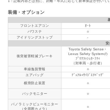
1：記載内容とは別に、距離・年式に応じて新車保証が付いて
装備・オプション
フロントエアコン
ｵｰﾄ
パワステ
○
アイドリングストップ
-
安
Toyota Safety Sense・
Lexus Safety Systemの
衝突被害軽減ブレーキ
ﾌﾟﾘｸﾗｯｼｭｾｰﾌﾃｨ
（対車両・歩行者）
車線逸脱警報
○
エアバッグ
ﾃﾞｭｱﾙ+ｻｲﾄﾞｴｱﾊﾞｯｸﾞ
横滑防止装置
○
バックモニター
○
パノラミックビューモニター
○
（全周囲カメラ）