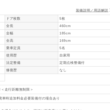
装備説明／用語解説
ドア枚数
5枚
全長
460cm
全幅
185cm
全高
169cm
乗車定員
5名
使用歴
自家用
法定整備
定期点検整備付
修復歴
なし
年＜走行距離無制限＞
廃車時追加料金必要装備付の場合あり