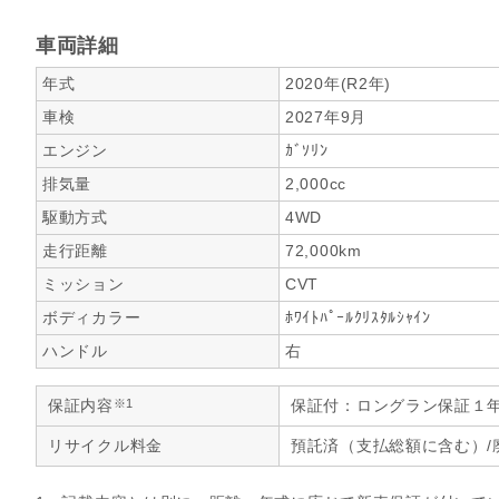
車両詳細
年式
2020年(R2年)
車検
2027年9月
エンジン
ｶﾞｿﾘﾝ
排気量
2,000cc
駆動方式
4WD
走行距離
72,000km
ミッション
CVT
ボディカラー
ﾎﾜｲﾄﾊﾟｰﾙｸﾘｽﾀﾙｼｬｲﾝ
ハンドル
右
※1
保証内容
保証付：ロングラン保証１
リサイクル料金
預託済（支払総額に含む）/