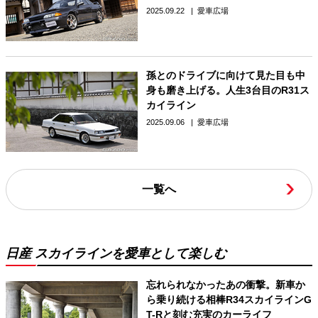
2025.09.22
愛車広場
孫とのドライブに向けて見た目も中
身も磨き上げる。人生3台目のR31ス
カイライン
2025.09.06
愛車広場
一覧へ
日産 スカイラインを愛車として楽しむ
忘れられなかったあの衝撃。新車か
ら乗り続ける相棒R34スカイラインG
T-Rと刻む充実のカーライフ