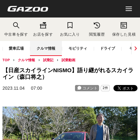
中古車を探す
お店を探す
お気に入り
閲覧履歴
保存した見積
愛車広場
クルマ情報
モビリティ
ドライブ
モー
TOP
クルマ情報
試乗記
試乗動画
【日産スカイラインNISMO】語り継がれるスカイラ
イン（森口将之）
2023.11.04
07:00