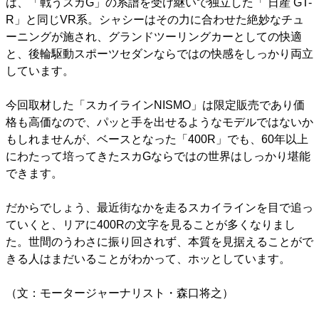
は、「戦うスカG」の系譜を受け継いで独立した「
日産
GT-
R」と同じVR系。シャシーはその力に合わせた絶妙なチュ
ーニングが施され、グランドツーリングカーとしての快適
と、後輪駆動スポーツセダンならではの快感をしっかり両立
しています。
今回取材した「スカイラインNISMO」は限定販売であり価
格も高価なので、パッと手を出せるようなモデルではないか
もしれませんが、ベースとなった「400R」でも、60年以上
にわたって培ってきたスカGならではの世界はしっかり堪能
できます。
だからでしょう、最近街なかを走るスカイラインを目で追っ
ていくと、リアに400Rの文字を見ることが多くなりまし
た。世間のうわさに振り回されず、本質を見据えることがで
きる人はまだいることがわかって、ホッとしています。
（文：モータージャーナリスト・森口将之）