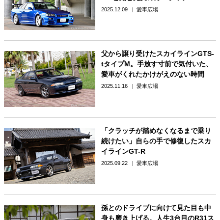
2025.12.09
愛車広場
父から譲り受けたスカイラインGTS-
tタイプM。手放す寸前で気付いた、
愛車がくれたかけがえのない時間
2025.11.16
愛車広場
「クラッチが踏めなくなるまで乗り
続けたい」自らの手で修復したスカ
イラインGT-R
2025.09.22
愛車広場
孫とのドライブに向けて見た目も中
身も磨き上げる。人生3台目のR31ス