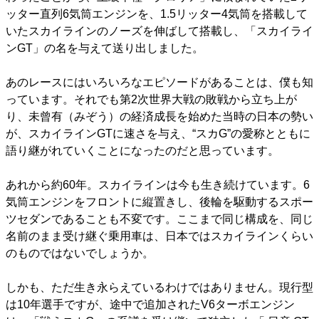
ッター直列6気筒エンジンを、1.5リッター4気筒を搭載して
いたスカイラインのノーズを伸ばして搭載し、「スカイライ
ンGT」の名を与えて送り出しました。
あのレースにはいろいろなエピソードがあることは、僕も知
っています。それでも第2次世界大戦の敗戦から立ち上が
り、未曾有（みぞう）の経済成長を始めた当時の日本の勢い
が、スカイラインGTに速さを与え、“スカG”の愛称とともに
語り継がれていくことになったのだと思っています。
あれから約60年。スカイラインは今も生き続けています。6
気筒エンジンをフロントに縦置きし、後輪を駆動するスポー
ツセダンであることも不変です。ここまで同じ構成を、同じ
名前のまま受け継ぐ乗用車は、日本ではスカイラインくらい
のものではないでしょうか。
しかも、ただ生き永らえているわけではありません。現行型
は10年選手ですが、途中で追加されたV6ターボエンジン